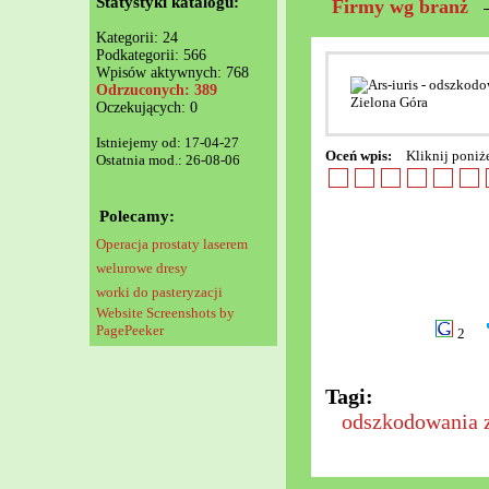
Statystyki katalogu:
Firmy wg branż
Kategorii: 24
Podkategorii: 566
Wpisów aktywnych: 768
Odrzuconych: 389
Oczekujących: 0
Istniejemy od: 17-04-27
Oceń wpis:
Kliknij poniż
Ostatnia mod.: 26-08-06
Polecamy:
Operacja prostaty laserem
welurowe dresy
worki do pasteryzacji
Website Screenshots by
PagePeeker
2
Tagi:
odszkodowania z