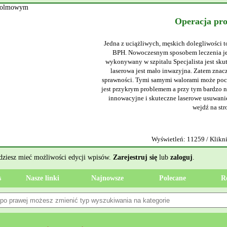
Operacja pr
Jedna z uciążliwych, męskich dolegliwości t
BPH. Nowoczesnym sposobem leczenia jes
wykonywany w szpitalu Specjalista jest sku
laserowa jest mało inwazyjna. Zatem znacz
sprawności. Tymi samymi walorami może poch
jest przykrym problemem a przy tym bardzo ni
innowacyjne i skuteczne laserowe usuwanie
wejdź na str
Wyświetleń: 11259 / Klikni
ędziesz mieć możliwości edycji wpisów.
Zarejestruj się
lub
zaloguj
.
s
Nasze linki
Najnowsze
Polecane
R