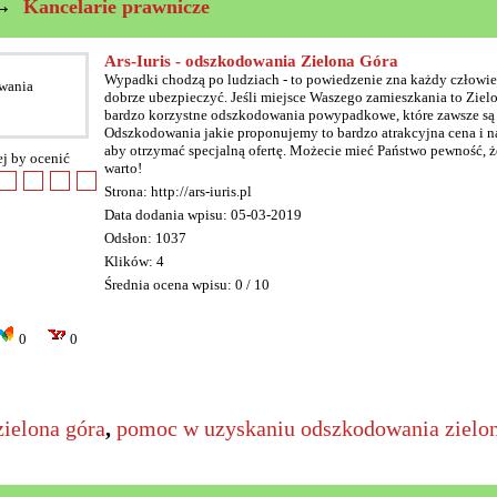
→
Kancelarie prawnicze
Ars-Iuris - odszkodowania Zielona Góra
Wypadki chodzą po ludziach - to powiedzenie zna każdy człowiek
dobrze ubezpieczyć. Jeśli miejsce Waszego zamieszkania to Zielon
bardzo korzystne odszkodowania powypadkowe, które zawsze są 
Odszkodowania jakie proponujemy to bardzo atrakcyjna cena i na
aby otrzymać specjalną ofertę. Możecie mieć Państwo pewność, że
ej by ocenić
warto!
Strona: http://ars-iuris.pl
Data dodania wpisu: 05-03-2019
Odsłon: 1037
Klików: 4
Średnia ocena wpisu: 0 / 10
0
0
ielona góra
,
pomoc w uzyskaniu odszkodowania zielon