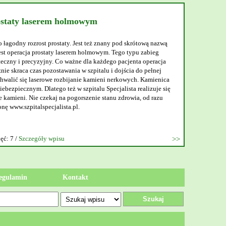
ostaty laserem holmowym
o łagodny rozrost prostaty. Jest też znany pod skrótową nazwą
t operacja prostaty laserem holmowym. Tego typu zabieg
teczny i precyzyjny. Co ważne dla każdego pacjenta operacja
nie skraca czas pozostawania w szpitalu i dojścia do pełnej
walić się laserowe rozbijanie kamieni nerkowych. Kamienica
ebezpiecznym. Dlatego też w szpitalu Specjalista realizuje się
 kamieni. Nie czekaj na pogorszenie stanu zdrowia, od razu
onę www.szpitalspecjalista.pl.
ęć: 7 /
Szczegóły wpisu
egulamin
Kontakt
Szukaj