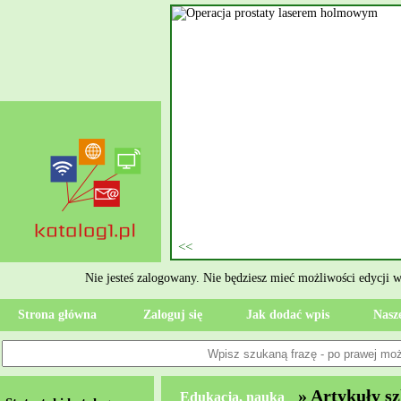
nie szukasz eksperta, kto
oczesne Wykończenia Janusz
jekt. Moją główną gałęzią są
ment oraz według aktualnymi
 jak rzetelne układanie płytek
ktryczne Rzeszów i dbamy o to,
zypadku gdy Twoja przestrzeń
 Wola, przywracając ponownie
Nie jesteś zalogowany. Nie będziesz mieć możliwości edycji 
Strona główna
Zaloguj się
Jak dodać wpis
Nasze
» Artykuły sz
Edukacja, nauka