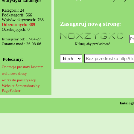
Statystyki katalogu:
Kategorii: 24
Podkategorii: 566
Wpisów aktywnych: 768
Zasugeruj nową stronę:
Odrzuconych: 389
Oczekujących: 0
* * ***** * * ******* * * ***** * * *****
** * * * * * * * * * * * * * *
* * * * * * * * * * * * * *
* * * * * * * * * * *
* * * * * * * * * * *** * * *
Istniejemy od: 17-04-27
* ** * * * * * * * * * * * *
* * ***** * * ******* * ***** * * *****
Ostatnia mod.: 26-08-06
Kliknij, aby przeładować
Polecamy:
Operacja prostaty laserem
welurowe dresy
worki do pasteryzacji
Website Screenshots by
PagePeeker
katalog1