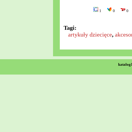
1
0
0
Tagi:
artykuły dziecięce
,
akceso
katalog1