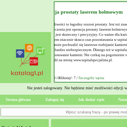
wym
 też znany pod skrótową nazwą
olmowym. Tego typu zabieg
la każdego pacjenta operacja
zpitalu i dojścia do pełnej
 kamieni nerkowych. Kamienica
talu Specjalista realizuje się
enie stanu zdrowia, od razu
Nie jesteś zalogowany. Nie będziesz mieć możliwości edycji 
Strona główna
Zaloguj się
Jak dodać wpis
Nasze