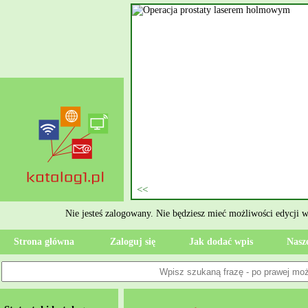
nie szukasz eksperta, kto
oczesne Wykończenia Janusz
jekt. Moją główną gałęzią są
ment oraz według aktualnymi
 jak rzetelne układanie płytek
ktryczne Rzeszów i dbamy o to,
zypadku gdy Twoja przestrzeń
 Wola, przywracając ponownie
Nie jesteś zalogowany. Nie będziesz mieć możliwości edycji 
Strona główna
Zaloguj się
Jak dodać wpis
Nasze