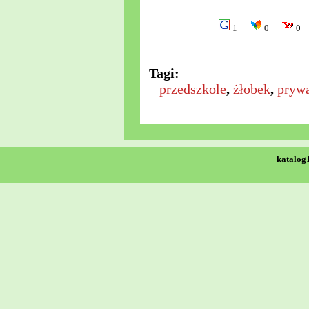
1
0
0
Tagi:
przedszkole
,
żłobek
,
prywa
katalog1