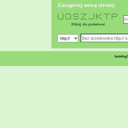
Zasugeruj nową stronę:
* * ***** ***** ******* * * * ******* ******
* * * * * * * * * ** * * *
* * * * * * * * ** * * *
* * * * ***** * * ** * ******
* * * * * * * * * ** * *
* * * * * * * * * * ** * *
***** **** * ***** ******* ***** * * * *
Kliknij, aby przeładować
katalog1