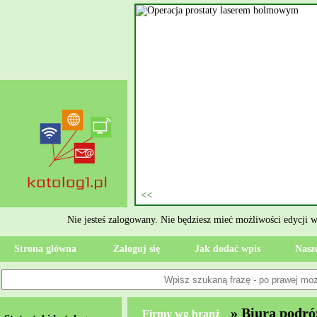
nie szukasz eksperta, kto
oczesne Wykończenia Janusz
jekt. Moją główną gałęzią są
ment oraz według aktualnymi
 jak rzetelne układanie płytek
ktryczne Rzeszów i dbamy o to,
zypadku gdy Twoja przestrzeń
 Wola, przywracając ponownie
Nie jesteś zalogowany. Nie będziesz mieć możliwości edycji 
Strona główna
Zaloguj się
Jak dodać wpis
Nasze
» Biura podró
Firmy wg branż