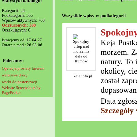
Statystyki katalogu:
Kategorii: 24
Wszystkie wpisy w podkategorii
Podkategorii: 566
Wpisów aktywnych: 768
Odrzuconych: 389
Spokojny
Oczekujących: 0
Istniejemy od: 17-04-27
Keja Pustk
Ostatnia mod.: 26-08-06
morzem. Zam
natury. To 
Polecamy:
Operacja prostaty laserem
okolicy, c
welurowe dresy
keja.info.pl
został zap
worki do pasteryzacji
Website Screenshots by
dopasowaną
PagePeeker
Data zgłos
Szczegóły