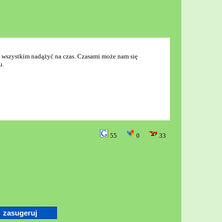
e wszystkim nadążyć na czas. Czasami może nam się
u.
55
0
33