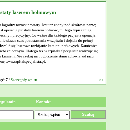
ostaty laserem holmowym
o łagodny rozrost prostaty. Jest też znany pod skrótową nazwą
t operacja prostaty laserem holmowym. Tego typu zabieg
teczny i precyzyjny. Co ważne dla każdego pacjenta operacja
nie skraca czas pozostawania w szpitalu i dojścia do pełnej
walić się laserowe rozbijanie kamieni nerkowych. Kamienica
ebezpiecznym. Dlatego też w szpitalu Specjalista realizuje się
 kamieni. Nie czekaj na pogorszenie stanu zdrowia, od razu
onę www.szpitalspecjalista.pl.
ęć: 7 /
Szczegóły wpisu
egulamin
Kontakt
Szukaj