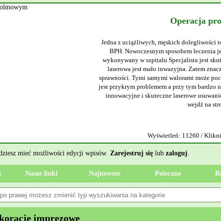
Operacja pr
Jedna z uciążliwych, męskich dolegliwości t
BPH. Nowoczesnym sposobem leczenia jes
wykonywany w szpitalu Specjalista jest sku
laserowa jest mało inwazyjna. Zatem znacz
sprawności. Tymi samymi walorami może poch
jest przykrym problemem a przy tym bardzo ni
innowacyjne i skuteczne laserowe usuwanie
wejdź na str
Wyświetleń: 11260 / Klikni
ędziesz mieć możliwości edycji wpisów.
Zarejestruj się
lub
zaloguj
.
s
Nasze linki
Najnowsze
Polecane
R
koracje imprezowe