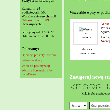
Statystyki katalogu:
Kategorii: 24
Wszystkie wpisy w podka
Podkategorii: 566
Wpisów aktywnych: 768
Odrzuconych: 389
Wesel
Oczekujących: 0
Proces
wydawa
Istniejemy od: 17-04-27
Ostatnia mod.: 26-08-06
Data z
Szcze
Polecamy:
slub-w-
plenerze.com
Operacja prostaty laserem
welurowe dresy
worki do pasteryzacji
Website Screenshots by
PagePeeker
Zasugeruj nową st
* * ****** ***** ***** **
* ** * * * * * * * * 
* ** * * * * * * *
** ****** ***** * * * 
* ** * * * * * * * *** *
* ** * * * * * * * * *
* * ****** ***** **** * ***** *****
Kliknij, aby przeładowa