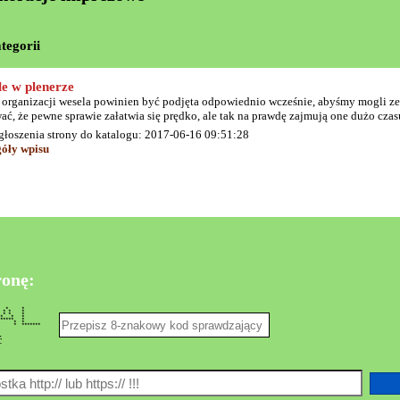
tegorii
e w plenerze
 organizacji wesela powinien być podjęta odpowiednio wcześnie, abyśmy mogli z
ć, że pewne sprawie załatwia się prędko, ale tak na prawdę zajmują one dużo czas
głoszenia strony do katalogu: 2017-06-16 09:51:28
góły wpisu
ronę:
*** * * *
* * * *
 * * *
* * * *
 ***** *
 * * * *
 * * *******
ć