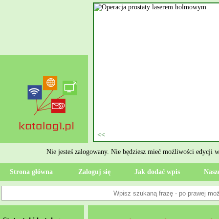
nie szukasz eksperta, kto
oczesne Wykończenia Janusz
jekt. Moją główną gałęzią są
ment oraz według aktualnymi
 jak rzetelne układanie płytek
ktryczne Rzeszów i dbamy o to,
zypadku gdy Twoja przestrzeń
 Wola, przywracając ponownie
Nie jesteś zalogowany. Nie będziesz mieć możliwości edycji 
Strona główna
Zaloguj się
Jak dodać wpis
Nasze