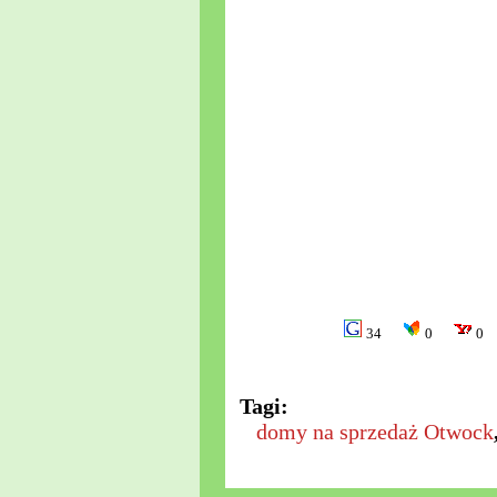
34
0
0
Tagi:
domy na sprzedaż Otwock