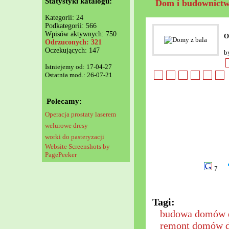
Statystyki katalogu:
Dom i budownict
Kategorii: 24
Podkategorii: 566
Wpisów aktywnych: 750
O
Odrzuconych: 321
Oczekujących: 147
b
Istniejemy od: 17-04-27
Ostatnia mod.: 26-07-21
Polecamy:
Operacja prostaty laserem
welurowe dresy
worki do pasteryzacji
Website Screenshots by
PagePeeker
7
Tagi:
budowa domów 
remont domów 