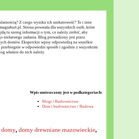
ularnością? Z czego wynika ich unikatowość? Te i inne
magrahurt.pl. Strona powstała dla wszystkich osób, które
dą tu szereg informacji o tym, co należy zrobić, aby
go niełatwego zadania. Blog prowadzony jest przez
nych domów. Eksperckie wpisy odpowiedzą na wszelkie
przebiegnie w odpowiedni sposób i zgodnie z wszystkimi
og właśnie do nich należy.
Wpis umieszczony jest w podkategoriach:
Blogi
/
Budownictwo
Dom i budownictwo
/
Budowa
e domy
,
domy drewniane mazowieckie
,