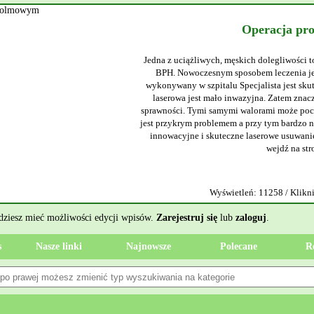
Operacja pr
Jedna z uciążliwych, męskich dolegliwości t
BPH. Nowoczesnym sposobem leczenia jes
wykonywany w szpitalu Specjalista jest sku
laserowa jest mało inwazyjna. Zatem znacz
sprawności. Tymi samymi walorami może poch
jest przykrym problemem a przy tym bardzo ni
innowacyjne i skuteczne laserowe usuwanie
wejdź na str
Wyświetleń: 11258 / Klikni
ędziesz mieć możliwości edycji wpisów.
Zarejestruj się
lub
zaloguj
.
s
Nasze linki
Najnowsze
Polecane
R