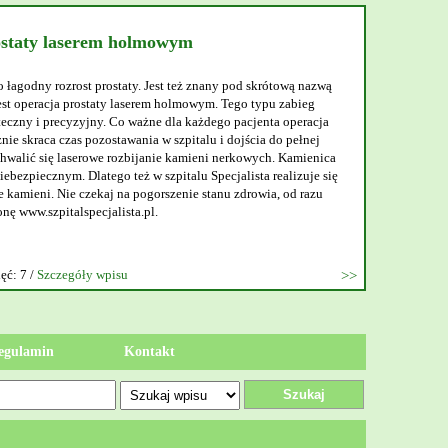
ostaty laserem holmowym
o łagodny rozrost prostaty. Jest też znany pod skrótową nazwą
t operacja prostaty laserem holmowym. Tego typu zabieg
teczny i precyzyjny. Co ważne dla każdego pacjenta operacja
nie skraca czas pozostawania w szpitalu i dojścia do pełnej
walić się laserowe rozbijanie kamieni nerkowych. Kamienica
ebezpiecznym. Dlatego też w szpitalu Specjalista realizuje się
 kamieni. Nie czekaj na pogorszenie stanu zdrowia, od razu
onę www.szpitalspecjalista.pl.
ęć: 7 /
Szczegóły wpisu
egulamin
Kontakt
Szukaj