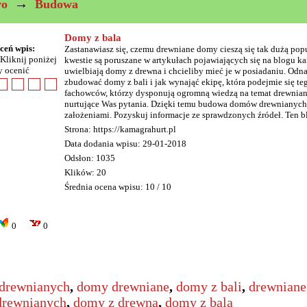
→
wo
Budowa
Domy z bala
ceń wpis:
Zastanawiasz się, czemu drewniane domy cieszą się tak dużą pop
Kliknij poniżej
kwestie są poruszane w artykułach pojawiających się na blogu ka
y ocenić
uwielbiają domy z drewna i chcieliby mieć je w posiadaniu. Odnaj
zbudować domy z bali i jak wynająć ekipę, która podejmie się te
fachowców, którzy dysponują ogromną wiedzą na temat drewnia
nurtujące Was pytania. Dzięki temu budowa domów drewnianych 
założeniami. Pozyskuj informacje ze sprawdzonych źródeł. Ten bl
Strona: https://kamagrahurt.pl
Data dodania wpisu: 29-01-2018
Odsłon: 1035
Klików: 20
Średnia ocena wpisu: 10 / 10
0
0
drewnianych
,
domy drewniane
,
domy z bali
,
drewnian
drewnianych
,
domy z drewna
,
domy z bala