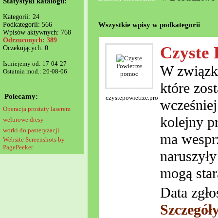
Statystyki katalogu:
Kategorii: 24
Wszystkie wpisy w podkategorii
Podkategorii: 566
Wpisów aktywnych: 768
Odrzuconych: 389
Czyste 
Oczekujących: 0
Istniejemy od: 17-04-27
W związku
Ostatnia mod.: 26-08-06
które zos
Polecamy:
czystepowietrze.pro
wcześniej
Operacja prostaty laserem
kolejny p
welurowe dresy
worki do pasteryzacji
ma wesprz
Website Screenshots by
PagePeeker
naruszyły
mogą star
Data zgło
Szczegół