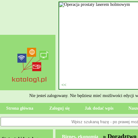
nie szukasz eksperta, kto
oczesne Wykończenia Janusz
jekt. Moją główną gałęzią są
ment oraz według aktualnymi
 jak rzetelne układanie płytek
ktryczne Rzeszów i dbamy o to,
zypadku gdy Twoja przestrzeń
 Wola, przywracając ponownie
Nie jesteś zalogowany. Nie będziesz mieć możliwości edycji 
Strona główna
Zaloguj się
Jak dodać wpis
Nasze
» Doradztwo
Biznes, ekonomia