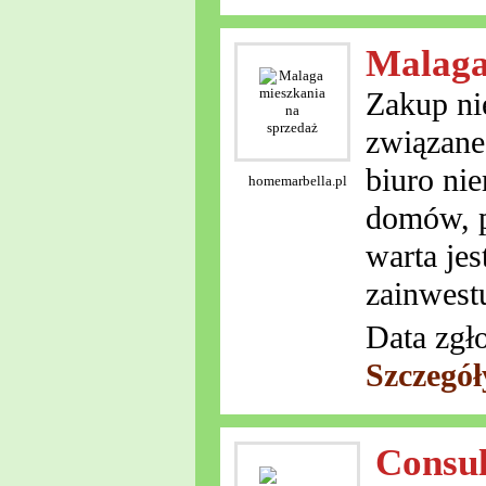
Malaga
Zakup ni
związane
biuro ni
homemarbella.pl
domów, p
warta jes
zainwest
Data zgł
Szczegół
Consul