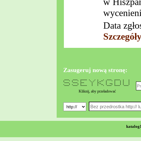
w Hiszpan
wycenieni
Data zgło
Szczegół
Zasugeruj nową stronę:
***** ***** ******* * * * * ***** ****** * *
* * * * * * * * ** * * * * * *
* * * * * * ** * * * * *
***** ***** **** * ** * * * * *
* * * * * ** * *** * * * *
* * * * * * * ** * * * * * *
***** ***** ******* * * * ***** ****** *****
Kliknij, aby przeładować
katalog1