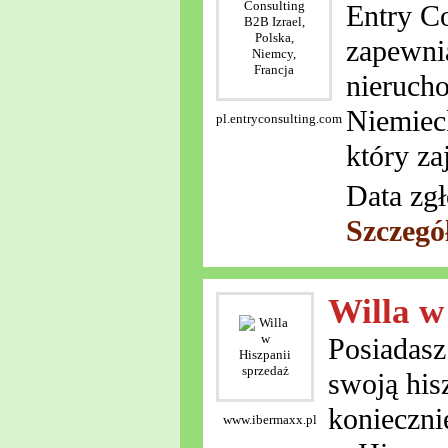
Entry Co
zapewni
nierucho
Niemiec
pl.entryconsulting.com
który za
Data zgł
Szczegó
Willa w
Posiadasz
swoją his
konieczn
www.ibermaxx.pl