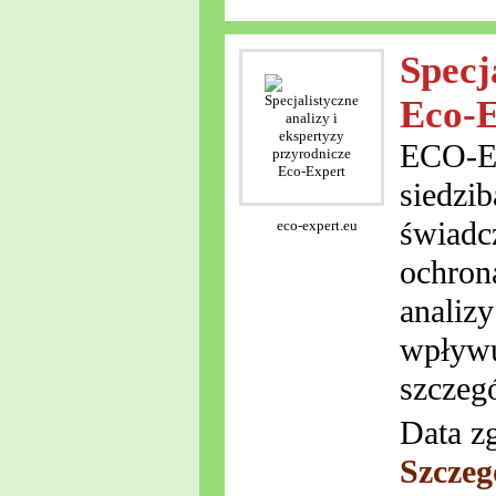
Specj
Eco-E
ECO-EX
siedzi
świadcz
eco-expert.eu
ochron
analizy
wpływu
szczeg
Data z
Szczeg