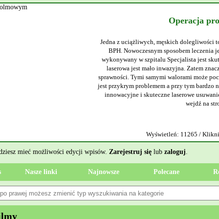
Operacja pr
Jedna z uciążliwych, męskich dolegliwości t
BPH. Nowoczesnym sposobem leczenia jes
wykonywany w szpitalu Specjalista jest sku
laserowa jest mało inwazyjna. Zatem znacz
sprawności. Tymi samymi walorami może poch
jest przykrym problemem a przy tym bardzo ni
innowacyjne i skuteczne laserowe usuwanie
wejdź na str
Wyświetleń: 11265 / Klikni
ędziesz mieć możliwości edycji wpisów.
Zarejestruj się
lub
zaloguj
.
s
Nasze linki
Najnowsze
Polecane
R
ilmy