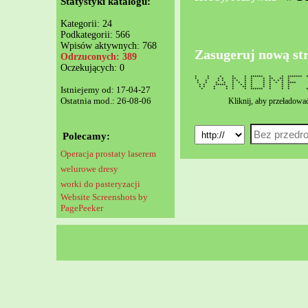
Statystyki katalogu:
Kategorii: 24
Podkategorii: 566
Wpisów aktywnych: 768
Zasugeruj nową st
Odrzuconych: 389
Oczekujących: 0
* * * * * ****** * * ******* *
* * * * ** * * * ** **
* * * * * * * * * * * * *
* * * * * * * * * * * * *
* * ***** * * * * * * *
Istniejemy od: 17-04-27
* * * * * ** * * * * 
* * * * * ****** * * * ****
Ostatnia mod.: 26-08-06
Kliknij, aby przeładowa
Polecamy:
Operacja prostaty laserem
welurowe dresy
worki do pasteryzacji
Website Screenshots by
PagePeeker