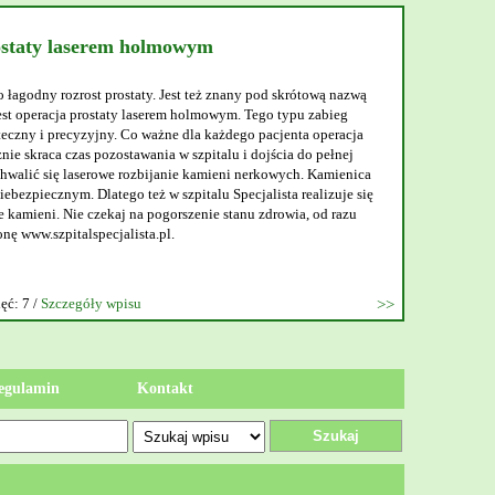
ostaty laserem holmowym
o łagodny rozrost prostaty. Jest też znany pod skrótową nazwą
t operacja prostaty laserem holmowym. Tego typu zabieg
teczny i precyzyjny. Co ważne dla każdego pacjenta operacja
nie skraca czas pozostawania w szpitalu i dojścia do pełnej
walić się laserowe rozbijanie kamieni nerkowych. Kamienica
ebezpiecznym. Dlatego też w szpitalu Specjalista realizuje się
 kamieni. Nie czekaj na pogorszenie stanu zdrowia, od razu
onę www.szpitalspecjalista.pl.
ęć: 7 /
Szczegóły wpisu
egulamin
Kontakt
Szukaj