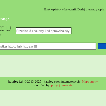
Brak wpisów w kategorii. Dodaj pierwszy wpis.
ronę:
****** * *
 * * * *
 * * * *
*** * * *
 * * * *
* * * *
*** *****
ć
katalog1.pl
© 2013-2025 - katalog stron internetowych |
Mapa strony
modified by:
pozycjonowanie