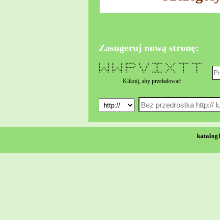
Zasugeruj nową stronę:
* * * * ****** * * ******* * * ******* *******
* * * * * * * * * * * * *
* * * * * * * * * * * * *
* * * * * * ****** * * * * * *
* * * * * * * * * * * * * * * *
** ** ** ** * * * * * * * *
* * * * * * ******* * * * *
Kliknij, aby przeładować
katalog1