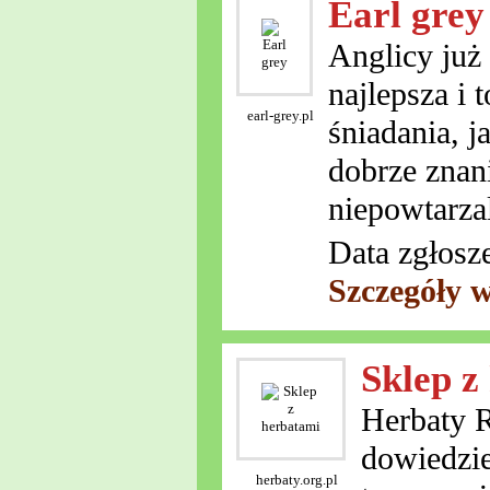
Earl grey
Anglicy już 
najlepsza i 
earl-grey.pl
śniadania, j
dobrze znan
niepowtarza
Data zgłosz
Szczegóły 
Sklep z
Herbaty R
dowiedzie
herbaty.org.pl