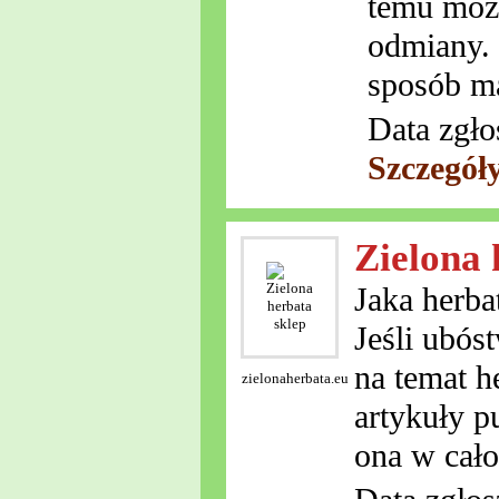
temu możn
odmiany. 
sposób m
Data zgło
Szczegół
Zielona 
Jaka herba
Jeśli ubós
na temat h
zielonaherbata.eu
artykuły p
ona w cało