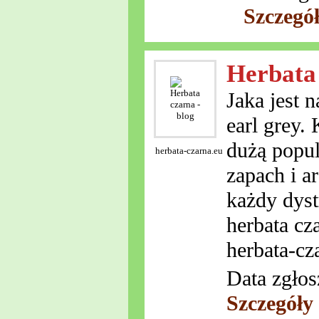
Szczegó
Herbata 
Jaka jest 
earl grey. 
dużą popul
herbata-czarna.eu
zapach i a
każdy dyst
herbata cz
herbata-cz
Data zgłos
Szczegóły