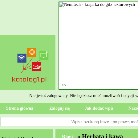
wym
 też znany pod skrótową nazwą
olmowym. Tego typu zabieg
la każdego pacjenta operacja
zpitalu i dojścia do pełnej
 kamieni nerkowych. Kamienica
talu Specjalista realizuje się
enie stanu zdrowia, od razu
Nie jesteś zalogowany. Nie będziesz mieć możliwości edycji 
Strona główna
Zaloguj się
Jak dodać wpis
Nasze
» Herbata i kawa
Blogi