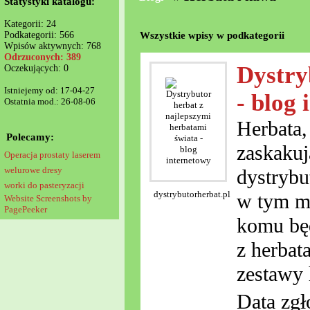
Statystyki katalogu:
Kategorii: 24
Wszystkie wpisy w podkategorii
Podkategorii: 566
Wpisów aktywnych: 768
Odrzuconych: 389
Dystry
Oczekujących: 0
Istniejemy od: 17-04-27
- blog
Ostatnia mod.: 26-08-06
Herbata,
Polecamy:
zaskakuj
Operacja prostaty laserem
welurowe dresy
dystrybu
worki do pasteryzacji
dystrybutorherbat.pl
w tym mi
Website Screenshots by
PagePeeker
komu będ
z herbat
zestawy 
Data zgł