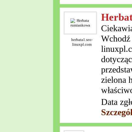
Herba
Ciekawią
Wchodź r
herbata1.seo-
linuxpl.com
linuxpl.
dotycząc
przedsta
zielona 
właściwo
Data zgł
Szczegó