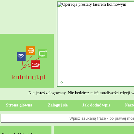
nie szukasz eksperta, kto
oczesne Wykończenia Janusz
jekt. Moją główną gałęzią są
ment oraz według aktualnymi
 jak rzetelne układanie płytek
ktryczne Rzeszów i dbamy o to,
zypadku gdy Twoja przestrzeń
 Wola, przywracając ponownie
Nie jesteś zalogowany. Nie będziesz mieć możliwości edycji 
Strona główna
Zaloguj się
Jak dodać wpis
Nasze