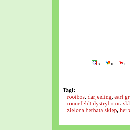
8
0
0
Tagi:
rooibos
,
darjeeling
,
earl g
ronnefeldt dystrybutor
,
sk
zielona herbata sklep
,
herb