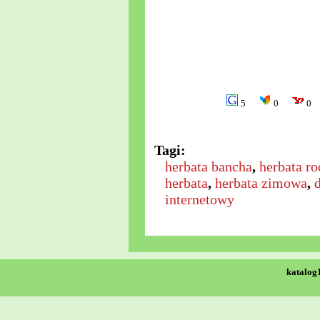
5
0
0
Tagi:
herbata bancha
,
herbata ro
herbata
,
herbata zimowa
,
internetowy
katalog1