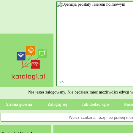
nie szukasz eksperta, kto
oczesne Wykończenia Janusz
jekt. Moją główną gałęzią są
ment oraz według aktualnymi
 jak rzetelne układanie płytek
ktryczne Rzeszów i dbamy o to,
zypadku gdy Twoja przestrzeń
 Wola, przywracając ponownie
Nie jesteś zalogowany. Nie będziesz mieć możliwości edycji 
Strona główna
Zaloguj się
Jak dodać wpis
Nasze