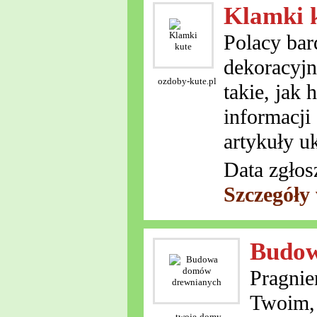
Klamki 
Polacy bar
dekoracyjn
ozdoby-kute.pl
takie, jak 
informacji
artykuły u
Data zgłos
Szczegóły
Budow
Pragnie
Twoim, 
twoje-domy-