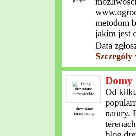
możliwości
ploty.eu
www.ogrodz
metodom bu
jakim jest
Data zgłos
Szczegóły
Domy 
Od kilk
popularn
drewniane-
natury.
tarasy.com.pl
terenach
blog dre