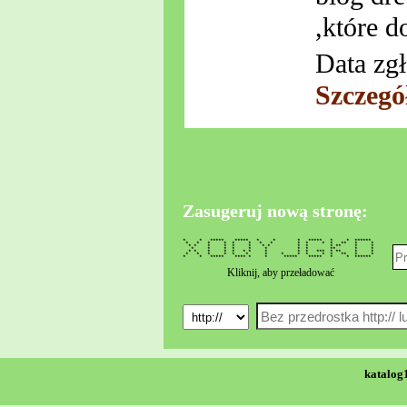
,które 
Data zgł
Szczegó
Zasugeruj nową stronę:
* * ***** ***** * * * ***** * * ******
* * * * * * * * * * * * ** * *
* * * * * * * * * * * ** * *
* * * * * * * * ** * *
* * * * * * * * * * *** * ** * *
* * * * * * * * * * * * ** * *
* * ***** **** * * ***** ***** * * ******
Kliknij, aby przeładować
katalog1