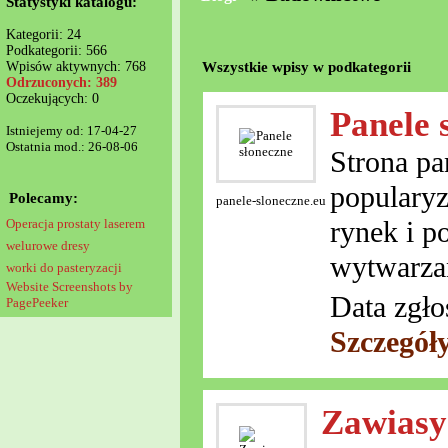
Statystyki katalogu:
Kategorii: 24
Podkategorii: 566
Wszystkie wpisy w podkategorii
Wpisów aktywnych: 768
Odrzuconych: 389
Oczekujących: 0
Panele 
Istniejemy od: 17-04-27
Ostatnia mod.: 26-08-06
Strona pa
popularyz
Polecamy:
panele-sloneczne.eu
rynek i p
Operacja prostaty laserem
welurowe dresy
wytwarzan
worki do pasteryzacji
Website Screenshots by
Data zgło
PagePeeker
Szczegół
Zawiasy