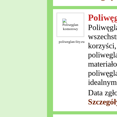
Poliwę
Poliwęgl
wszechst
poliweglan-lity.eu
korzyści
poliwegl
materiał
poliwęgl
idealnym
Data zgł
Szczegół