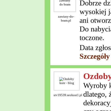
Dobrze dz
wysokiej j
zawiasy-do-
ani otworz
bram.pl
Do nabyci
toczone.
Data zgłos
Szczegóły
Ozdoby 
Wyroby k
dlatego, 
srv19539.seohost1.pl
dekoracy