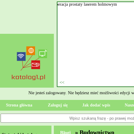
wym
 też znany pod skrótową nazwą
olmowym. Tego typu zabieg
la każdego pacjenta operacja
zpitalu i dojścia do pełnej
 kamieni nerkowych. Kamienica
talu Specjalista realizuje się
enie stanu zdrowia, od razu
Nie jesteś zalogowany. Nie będziesz mieć możliwości edycji 
Strona główna
Zaloguj się
Jak dodać wpis
Nasze
» Budownictwo
Blogi