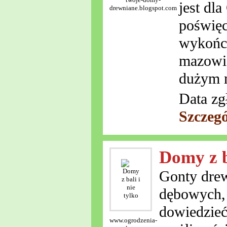
jest dl
drewniane.blogspot.com
poświęc
wykończ
mazowie
dużym m
Data zg
Szczeg
Domy z ba
Gonty drew
dębowych, 
dowiedzieć
www.ogrodzenia-