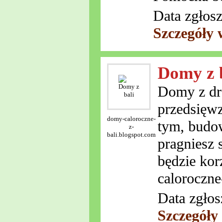
Data zgłosz
Szczegóły 
Domy z 
Domy z dre
przedsięwz
domy-caloroczne-
tym, budow
z-
bali.blogspot.com
pragniesz 
będzie kor
caloroczne
Data zgłos
Szczegóły