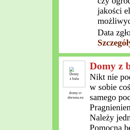
czy ogro
jakości e
możliwyc
Data zgł
Szczegół
Domy z b
Nikt nie p
w sobie coś
domy-z-
samego poc
drewna.eu
Pragnieniem
Należy jedn
Pomocna bę