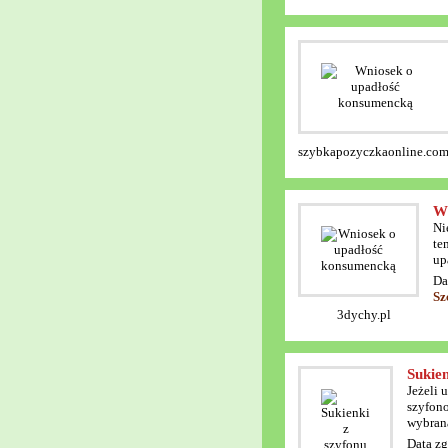
szybkapozyczkaonline.com
Wn
Ni
te
up
Da
Sz
3dychy.pl
Sukien
Jeżeli 
szyfono
wybrana
Data zg