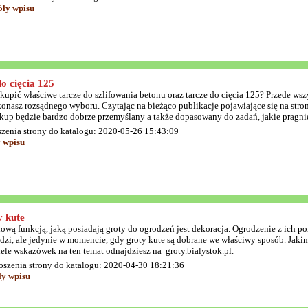
óły wpisu
o cięcia 125
 kupić właściwe tarcze do szlifowania betonu oraz tarcze do cięcia 125? Przede ws
onasz rozsądnego wyboru. Czytając na bieżąco publikacje pojawiające się na stroni
kup będzie bardzo dobrze przemyślany a także dopasowany do zadań, jakie pragn
szenia strony do katalogu: 2020-05-26 15:43:09
 wpisu
 kute
ową funkcją, jaką posiadają groty do ogrodzeń jest dekoracja. Ogrodzenie z ich p
dzi, ale jedynie w momencie, gdy groty kute są dobrane we właściwy sposób. Jaki
ele wskazówek na ten temat odnajdziesz na groty.bialystok.pl.
oszenia strony do katalogu: 2020-04-30 18:21:36
ły wpisu