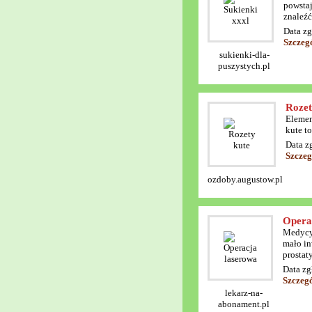
powstaj
znaleźć
Data zg
Szczeg
sukienki-dla-
puszystych.pl
Rozet
Elemen
kute t
Data z
Szczeg
ozdoby.augustow.pl
Opera
Medycyn
mało in
prostat
Data zg
Szczeg
lekarz-na-
abonament.pl