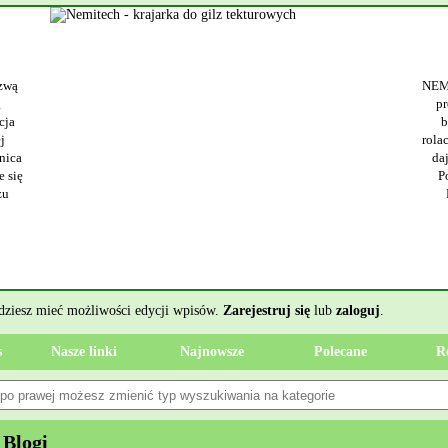
Nemitech - kra
NEMITECH Sp. z o.o. to uznany dostawca nowa
projektowaniu maszyn takich jak m.in. bobi
bobiniarki, odwijarki i przewijarki to ur
rolach. W ofercie znajduje się także fachowa 
dająca powtarzalność cięcia. Każda bobinia
Ponadto oferowany przymiar automatyczny
NEMITECH Sp. z o.o. to partner, który o
Wyświetleń: 334 / Klikni
ędziesz mieć możliwości edycji wpisów.
Zarejestruj się
lub
zaloguj
.
s
Nasze linki
Najnowsze
Polecane
R
 Blogi