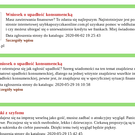
Wniosek o upadłość konsumencką
Masz zawirowania finansowe? To zdarza się najlepszym. Najistotniejsze jest p
stronie internetowej szybkapozyczkaonline.com.pl uzyskasz pomoc w oddłużan
i czy możesz ubiegać się o unieważnienie kredytu we frankach. Miej świadomość
Data zgłoszenia strony do katalogu: 2020-06-02 19:25:43
Szczegóły wpisu
.pl
iosek o upadłość konsumencką
e orientujesz się jak ogłosić upadłość? Szereg wiadomości na ten temat znajdziesz 
matowi upadłości konsumenckiej, dlatego na jednej witrynie znajdziesz wszelkie in
adłości konsumenckiej, pewne jest, że znajdujesz się w specyficznej sytuacji finan
ta zgłoszenia strony do katalogu: 2020-05-29 16:10:58
czegóły wpisu
ki z szyfonu
udajesz się na imprezę weselną jako gość, musisz zadbać o atrakcyjny wygląd. Pa
we. Poczujesz się w nich swobodnie, lekko i dziewczęco. Ciekawą propozycją są tak
 sukienka do ciebie pasowała. Dzięki temu twój wygląd będzie piękny.
łoszenia strony do katalogu: 2020-05-29 15:42:45