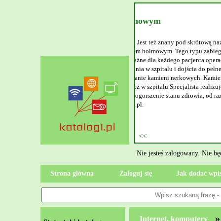
rem holmowym
 prostaty. Jest też znany pod skrótową nazwą
taty laserem holmowym. Tego typu zabieg
jny. Co ważne dla każdego pacjenta operacja
ozostawania w szpitalu i dojścia do pełnej
owe rozbijanie kamieni nerkowych. Kamienica
tego też w szpitalu Specjalista realizuje się
ekaj na pogorszenie stanu zdrowia, od razu
ecjalista.pl.
y wpisu
Nie jesteś zalogowany. Nie b
Strona główna
Zaloguj się
Jak dodać wpi
»
Internet, komputery