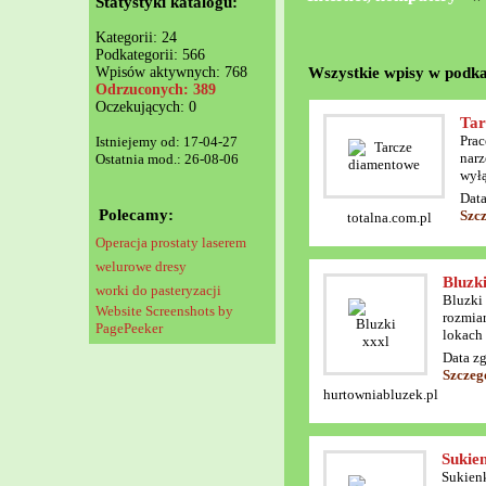
Statystyki katalogu:
Kategorii: 24
Podkategorii: 566
Wszystkie wpisy w podka
Wpisów aktywnych: 768
Odrzuconych: 389
Oczekujących: 0
Tar
Prac
Istniejemy od: 17-04-27
narz
Ostatnia mod.: 26-08-06
wyłą
Data
Polecamy:
Szc
totalna.com.pl
Operacja prostaty laserem
welurowe dresy
Bluzki
worki do pasteryzacji
Bluzki 
Website Screenshots by
rozmia
PagePeeker
lokach 
Data z
Szczeg
hurtowniabluzek.pl
Sukien
Sukienk