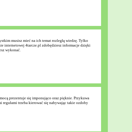
zystkim musisz mieć na ich temat rozległą wiedzę. Tylko
e internetowej 4tarcze.pl zdobędziesz informacje dzięki
iesz wykonać.
omocą prezentuje się imponująco oraz pięknie. Przykuwa
mi regułami trzeba kierować się nabywając takie ozdoby