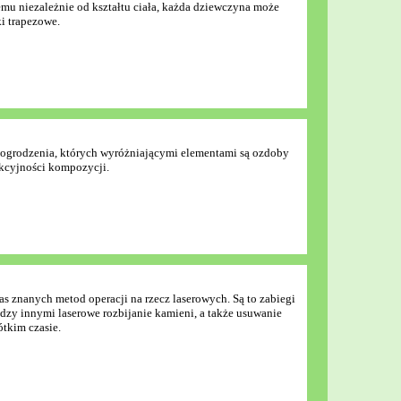
emu niezależnie od kształtu ciała, każda dziewczyna może
ki trapezowe.
 i ogrodzenia, których wyróżniającymi elementami są ozdoby
rakcyjności kompozycji.
s znanych metod operacji na rzecz laserowych. Są to zabiegi
dzy innymi laserowe rozbijanie kamieni, a także usuwanie
ótkim czasie.