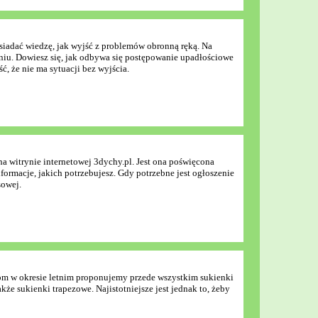
osiadać wiedzę, jak wyjść z problemów obronną ręką. Na
iu. Dowiesz się, jak odbywa się postępowanie upadłościowe
, że nie ma sytuacji bez wyjścia.
na witrynie internetowej 3dychy.pl. Jest ona poświęcona
formacje, jakich potrzebujesz. Gdy potrzebne jest ogłoszenie
sowej.
niom w okresie letnim proponujemy przede wszystkim sukienki
że sukienki trapezowe. Najistotniejsze jest jednak to, żeby