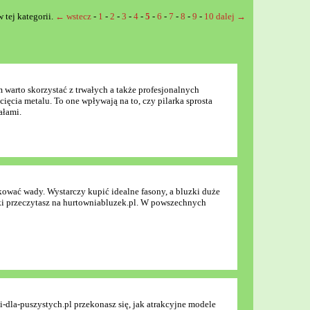
 tej kategorii.
← wstecz
-
1
-
2
-
3
-
4
-
5
-
6
-
7
-
8
-
9
-
10
dalej →
warto skorzystać z trwałych a także profesjonalnych
ięcia metalu. To one wpływają na to, czy pilarka sprosta
ałami.
kować wady. Wystarczy kupić idealne fasony, a bluzki duże
ki przeczytasz na hurtowniabluzek.pl. W powszechnych
i-dla-puszystych.pl przekonasz się, jak atrakcyjne modele