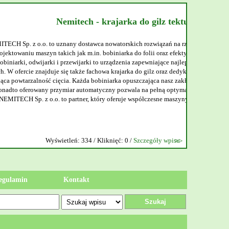
jarka do gilz tekturowych
torskich rozwiązań na rzecz przemysłu. Specjalizujemy się w
niarka do folii oraz efektywna bobiniarka do papieru. Nasze
ządzenia zapewniające najlepszą jakość obróbki materiałów w
krajarka do gilz oraz dedykowana krajarka do gilz tekturowych,
rka opuszczająca nasz zakład jest synonimem niezawodności.
 pozwala na pełną optymalizację procesów produkcyjnych.
feruje współczesne maszyny dopasowane do potrzeb rynku.
ęć: 0 /
Szczegóły wpisu
egulamin
Kontakt
Szukaj