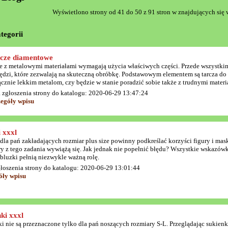
Wyświetlono strony od 41 do 50 z 91 stron w znajdujących się w
tegorii
cze diamentowe
e z metalowymi materiałami wymagają użycia właściwych części. Przede wszystkim 
ędzi, które zezwalają na skuteczną obróbkę. Podstawowym elementem są tarcza do c
cznie lekkim metalom, czy będzie w stanie poradzić sobie także z trudnymi materi
 zgłoszenia strony do katalogu: 2020-06-29 13:47:24
zegóły wpisu
 xxxl
dla pań zakładających rozmiar plus size powinny podkreślać korzyści figury i mas
ry z tego zadania wywiążą się. Jak jednak nie popełnić błędu? Wszystkie wskazów
bluzki pełnią niezwykle ważną rolę.
głoszenia strony do katalogu: 2020-06-29 13:01:44
óły wpisu
ki xxxl
i nie są przeznaczone tylko dla pań noszących rozmiary S-L. Przeglądając sukienk