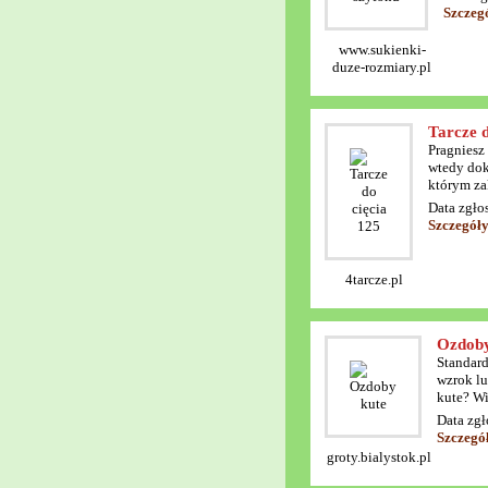
Szczeg
www.sukienki-
duze-rozmiary.pl
Tarcze d
Pragniesz
wtedy dok
którym za
Data zgło
Szczegóły
4tarcze.pl
Ozdoby
Standard
wzrok lu
kute? Wi
Data zgł
Szczegó
groty.bialystok.pl