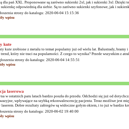
ą dla pań XXL. Proponowane są zarówno sukienki 2xl, jak i sukienki 3xl. Dzięki t
 sukienkę odpowiednią dla siebie. Są to zarówno sukienki szyfonowe, jak i sukien
łoszenia strony do katalogu: 2020-06-04 15:15:36
óły wpisu
y kute
ty kute zrobione z metalu to temat popularny już od wielu lat. Balustrady, bramy
o trend, który nie traci na popularności. Z czego to wynika? Przede wszystkim z at
głoszenia strony do katalogu: 2020-06-04 14:55:51
óły wpisu
cja laserowa
a w ostatnich paru latach bardzo poszła do przodu. Odchodzi się już od dotychcza
wazyjne, wpływające na szybką rekonwalescencję pacjenta. Teraz możliwe jest mię
y laserem. Dobre rezultaty zabiegów są widoczne gołym okiem, i to już w bardzo kr
łoszenia strony do katalogu: 2020-06-02 19:40:00
óły wpisu