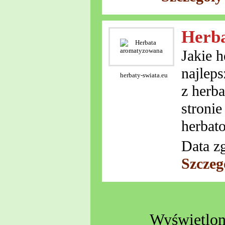
Herb
Jakie 
najlep
herbaty-swiata.eu
z herba
stronie
herbat
Data z
Szczeg
Wyświetlono