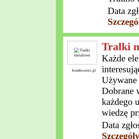
Data zgł
Szczegó
Tralki 
Każde ele
interesuj
bombowiec.pl
Używane s
Dobrane w
każdego u
wiedzę pr
Data zgło
Szczegół