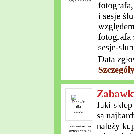
sesje-slubne.pl
fotografa,
i sesje ś
względem.
fotografa
sesje-slub
Data zgło
Szczegół
Zabawki
Jaki skle
są najbar
należy ku
zabawki-dla-
dzieci.com.pl