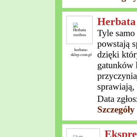
Herbata
Tyle samo 
powstają s
herbata-
dzięki któ
sklep.com.pl
gatunków h
przyczynia
sprawiają,
Data zgłos
Szczegóły
Ekspre