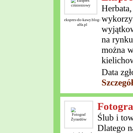
Herbata,
wykorzy
ekspres-do-kawy.blog-
alfa.pl
wyjątko
na rynku
można w
kielicho
Data zgł
Szczegó
Fotogr
Ślub i to
Dlatego n