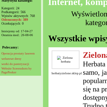
Internet, kom
Statystyki katalogu:
Kategorii: 24
Wyświetlono
Podkategorii: 566
Wpisów aktywnych: 768
Odrzuconych: 389
kategor
Oczekujących: 0
Istniejemy od: 17-04-27
Ostatnia mod.: 26-08-06
Wszystkie wpis
Polecamy:
Zielon
Operacja prostaty laserem
welurowe dresy
Herbata 
worki do pasteryzacji
Website Screenshots by
samo, j
PagePeeker
herbatyzielone.sklep.pl
popularn
się na p
dostępn
Trudno t