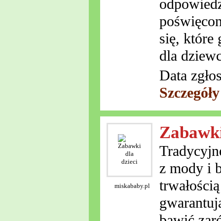
odpowiedzi
poświęcon
się, które
dla dziew
Data zgło
Szczegóły
Zabawki
Tradycyjne
z mody i 
trwałością
miskababy.pl
gwarantuj
bawić zar