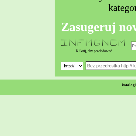
kategor
Zasugeruj no
******* * * ******* * * ***** * * ***** * *
* ** * * ** ** * * ** * * * ** **
* * * * * * * * * * * * * * * * * *
* * * * **** * * * * * * * * * * *
* * * * * * * * *** * * * * * *
* * ** * * * * * * ** * * * *
******* * * * * * ***** * * ***** * *
Kliknij, aby przeładować
katalog1