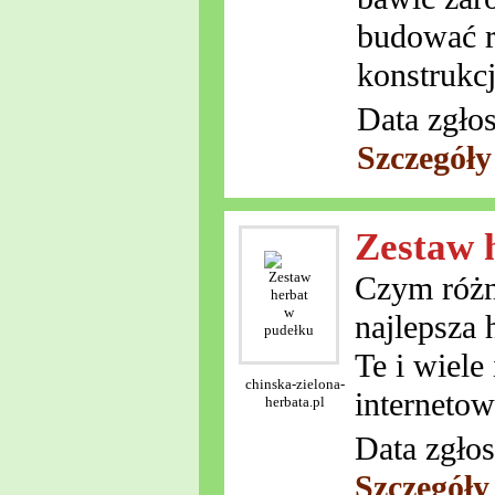
budować r
konstrukcj
Data zgło
Szczegóły
Zestaw 
Czym różni
najlepsza
Te i wiele
chinska-zielona-
internetow
herbata.pl
Data zgłos
Szczegóły