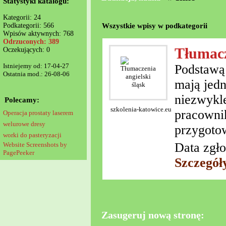
Statystyki katalogu:
Kategorii: 24
Wszystkie wpisy w podkategorii
Podkategorii: 566
Wpisów aktywnych: 768
Odrzuconych: 389
Tłumacz
Oczekujących: 0
Istniejemy od: 17-04-27
Podstawą
Ostatnia mod.: 26-08-06
mają jedn
niezwykl
Polecamy:
szkolenia-katowice.eu
pracownik
Operacja prostaty laserem
welurowe dresy
przygotow
worki do pasteryzacji
Data zgło
Website Screenshots by
PagePeeker
Szczegół
Zasugeruj nową stronę: