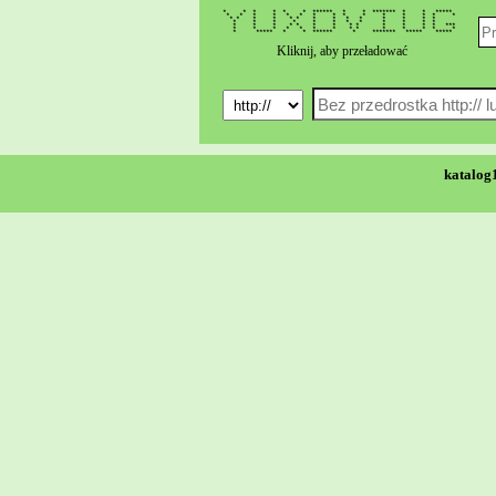
* * * * * * ****** * * ******* * * *****
* * * * * * * * * * * * * * *
* * * * * * * * * * * * * *
* * * * * * * * * * * *
* * * * * * * * * * * * * ***
* * * * * * * * * * * * * *
* ***** * * ****** * ******* ***** *****
Kliknij, aby przeładować
katalog1