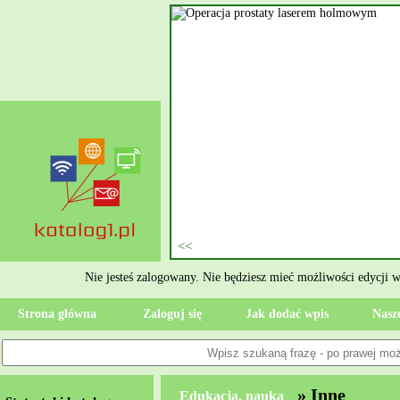
nie szukasz eksperta, kto
oczesne Wykończenia Janusz
jekt. Moją główną gałęzią są
ment oraz według aktualnymi
 jak rzetelne układanie płytek
ktryczne Rzeszów i dbamy o to,
zypadku gdy Twoja przestrzeń
 Wola, przywracając ponownie
Nie jesteś zalogowany. Nie będziesz mieć możliwości edycji 
Strona główna
Zaloguj się
Jak dodać wpis
Nasze
» Inne
Edukacja, nauka