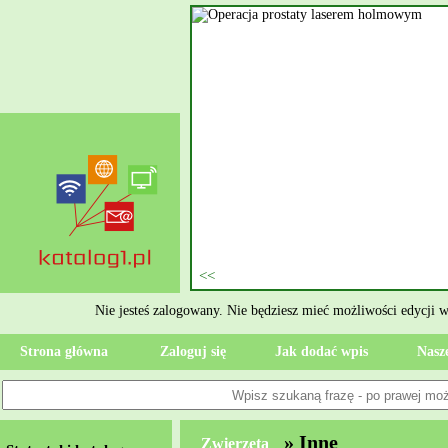
nie szukasz eksperta, kto
oczesne Wykończenia Janusz
jekt. Moją główną gałęzią są
ment oraz według aktualnymi
 jak rzetelne układanie płytek
ktryczne Rzeszów i dbamy o to,
zypadku gdy Twoja przestrzeń
 Wola, przywracając ponownie
Nie jesteś zalogowany. Nie będziesz mieć możliwości edycji 
Strona główna
Zaloguj się
Jak dodać wpis
Nasze
» Inne
Zwierzęta