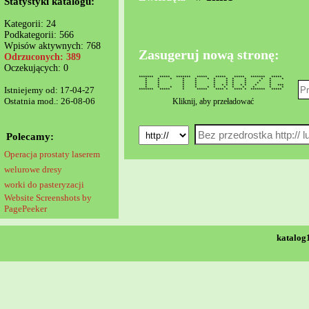
Statystyki katalogu:
Kategorii: 24
Podkategorii: 566
Wpisów aktywnych: 768
Zasugeruj nową stronę:
Odrzuconych: 389
Oczekujących: 0
******* ***** ******* ***** ***** ***** ******* *****
* * * * * * * * * * * * *
* * * * * * * * * *
* * * * * * * * * *
* * * * * * * * * * * * ***
Istniejemy od: 17-04-27
* * * * * * * * * * * * *
******* ***** * ***** **** * **** * ******* *****
Ostatnia mod.: 26-08-06
Kliknij, aby przeładować
Polecamy:
Operacja prostaty laserem
welurowe dresy
worki do pasteryzacji
Website Screenshots by
PagePeeker
katalog1