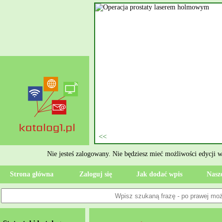
nie szukasz eksperta, kto
oczesne Wykończenia Janusz
jekt. Moją główną gałęzią są
ment oraz według aktualnymi
 jak rzetelne układanie płytek
ktryczne Rzeszów i dbamy o to,
zypadku gdy Twoja przestrzeń
 Wola, przywracając ponownie
Nie jesteś zalogowany. Nie będziesz mieć możliwości edycji 
Strona główna
Zaloguj się
Jak dodać wpis
Nasze