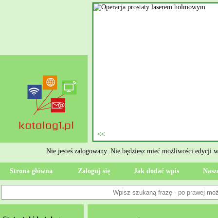
nie szukasz eksperta, kto
oczesne Wykończenia Janusz
jekt. Moją główną gałęzią są
ment oraz według aktualnymi
 jak rzetelne układanie płytek
ktryczne Rzeszów i dbamy o to,
zypadku gdy Twoja przestrzeń
 Wola, przywracając ponownie
Nie jesteś zalogowany. Nie będziesz mieć możliwości edycji 
Strona główna
Zaloguj się
Jak dodać wpis
Nasze