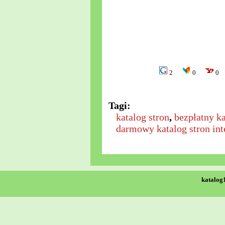
2
0
0
Tagi:
katalog stron
,
bezpłatny ka
darmowy katalog stron in
katalog1