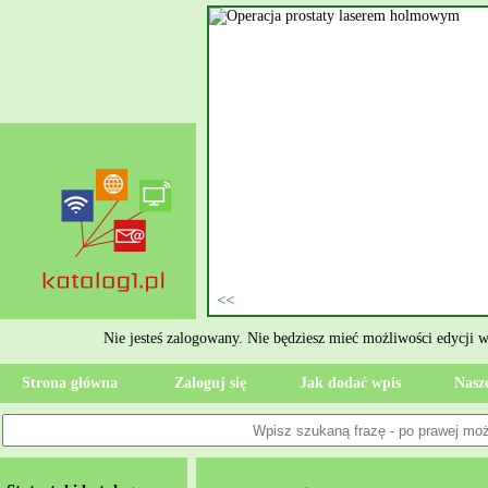
nie szukasz eksperta, kto
oczesne Wykończenia Janusz
jekt. Moją główną gałęzią są
ment oraz według aktualnymi
 jak rzetelne układanie płytek
ktryczne Rzeszów i dbamy o to,
zypadku gdy Twoja przestrzeń
 Wola, przywracając ponownie
Nie jesteś zalogowany. Nie będziesz mieć możliwości edycji 
Strona główna
Zaloguj się
Jak dodać wpis
Nasze