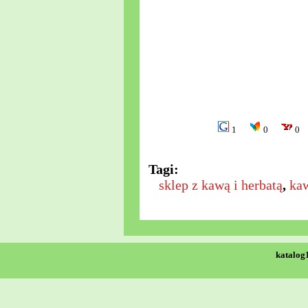
1
0
0
Tagi:
sklep z kawą i herbatą
,
kaw
katalog1