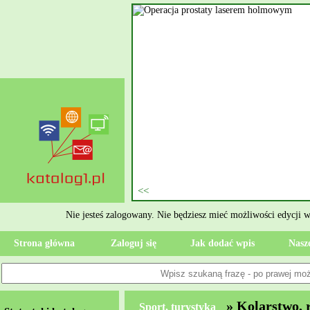
nie szukasz eksperta, kto
oczesne Wykończenia Janusz
jekt. Moją główną gałęzią są
ment oraz według aktualnymi
 jak rzetelne układanie płytek
ktryczne Rzeszów i dbamy o to,
zypadku gdy Twoja przestrzeń
 Wola, przywracając ponownie
Nie jesteś zalogowany. Nie będziesz mieć możliwości edycji 
Strona główna
Zaloguj się
Jak dodać wpis
Nasze
» Kolarstwo, 
Sport, turystyka