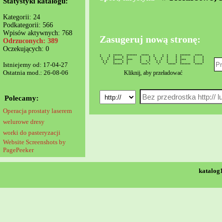
Statystyki katalogu:
Kategorii: 24
Podkategorii: 566
Wpisów aktywnych: 768
Zasugeruj nową stronę:
Odrzuconych: 389
Oczekujących: 0
* * ****** ******* ***** * * * * ******* *****
* * * * * * * * * * * * * *
* * * * * * * * * * * * * *
* * ****** **** * * * * * * **** * *
* * * * * * * * * * * * * * *
Istniejemy od: 17-04-27
* * * * * * * * * * * * * *
* ****** * **** * * ***** ******* *****
Ostatnia mod.: 26-08-06
Kliknij, aby przeładować
Polecamy:
Operacja prostaty laserem
welurowe dresy
worki do pasteryzacji
Website Screenshots by
PagePeeker
katalog1