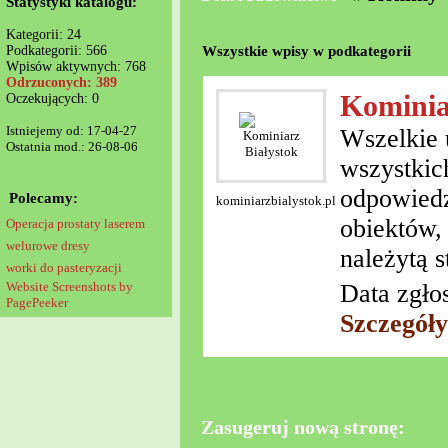
Statystyki katalogu:
Kategorii: 24
Wszystkie wpisy w podkategorii
Podkategorii: 566
Wpisów aktywnych: 768
Odrzuconych: 389
Kominia
Oczekujących: 0
Istniejemy od: 17-04-27
Wszelkie 
Ostatnia mod.: 26-08-06
wszystkic
odpowiedz
Polecamy:
kominiarzbialystok.pl
obiektów,
Operacja prostaty laserem
welurowe dresy
należytą 
worki do pasteryzacji
Website Screenshots by
Data zgło
PagePeeker
Szczegóły
Zasugeruj nową stronę: