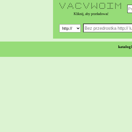
* * * ***** * * * * ***** ******* * *
* * * * * * * * * * * * * ** **
* * * * * * * * * * * * * * * *
* * * * * * * * * * * * * * * *
* * ***** * * * * * * * * * * * *
* * * * * * * * ** ** * * * * *
* * * ***** * * * ***** ******* * *
Kliknij, aby przeładować
katalog1