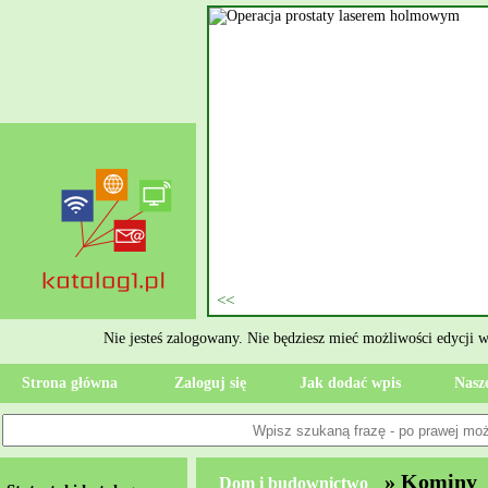
nie szukasz eksperta, kto
oczesne Wykończenia Janusz
jekt. Moją główną gałęzią są
ment oraz według aktualnymi
 jak rzetelne układanie płytek
ktryczne Rzeszów i dbamy o to,
zypadku gdy Twoja przestrzeń
 Wola, przywracając ponownie
Nie jesteś zalogowany. Nie będziesz mieć możliwości edycji 
Strona główna
Zaloguj się
Jak dodać wpis
Nasze
» Kominy
Dom i budownictwo