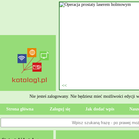
nie szukasz eksperta, kto
oczesne Wykończenia Janusz
jekt. Moją główną gałęzią są
ment oraz według aktualnymi
 jak rzetelne układanie płytek
ktryczne Rzeszów i dbamy o to,
zypadku gdy Twoja przestrzeń
 Wola, przywracając ponownie
Nie jesteś zalogowany. Nie będziesz mieć możliwości edycji 
Strona główna
Zaloguj się
Jak dodać wpis
Nasze