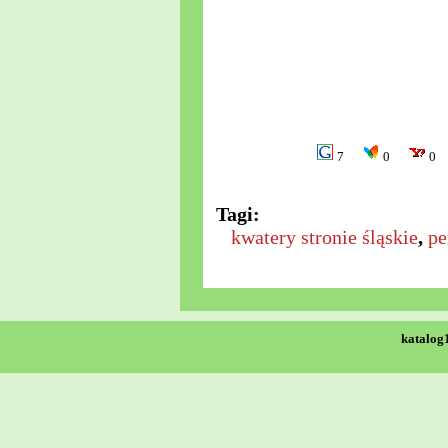
7
0
0
Tagi:
kwatery stronie śląskie
,
pe
katalog1