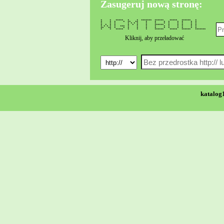
Zasugeruj nową stronę:
* * ***** * * ******* ****** ***** ****** *
* * * * ** ** * * * * * * * *
* * * * * * * * * * * * * * *
* * * * * * * * ****** * * * * *
* * * * * *** * * * * * * * * * *
** ** * * * * * * * * * * * *
* * ***** * * * ****** ***** ****** *******
Kliknij, aby przeładować
katalog1