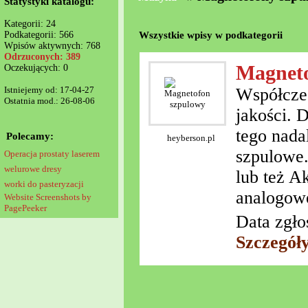
Statystyki katalogu:
Kategorii: 24
Wszystkie wpisy w podkategorii
Podkategorii: 566
Wpisów aktywnych: 768
Odrzuconych: 389
Magneto
Oczekujących: 0
Istniejemy od: 17-04-27
Współczes
Ostatnia mod.: 26-08-06
jakości. 
tego nada
Polecamy:
heyberson.pl
szpulowe.
Operacja prostaty laserem
welurowe dresy
lub też A
worki do pasteryzacji
analogow
Website Screenshots by
PagePeeker
Data zgło
Szczegół