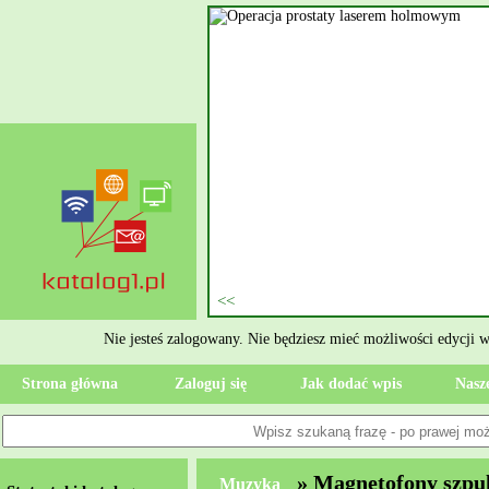
nie szukasz eksperta, kto
oczesne Wykończenia Janusz
jekt. Moją główną gałęzią są
ment oraz według aktualnymi
 jak rzetelne układanie płytek
ktryczne Rzeszów i dbamy o to,
zypadku gdy Twoja przestrzeń
 Wola, przywracając ponownie
Nie jesteś zalogowany. Nie będziesz mieć możliwości edycji 
Strona główna
Zaloguj się
Jak dodać wpis
Nasze
» Magnetofony szpu
Muzyka