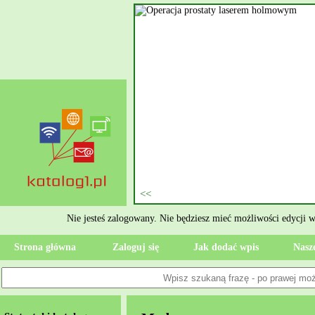
nie szukasz eksperta, kto
oczesne Wykończenia Janusz
jekt. Moją główną gałęzią są
ment oraz według aktualnymi
 jak rzetelne układanie płytek
ktryczne Rzeszów i dbamy o to,
zypadku gdy Twoja przestrzeń
 Wola, przywracając ponownie
Nie jesteś zalogowany. Nie będziesz mieć możliwości edycji 
Strona główna
Zaloguj się
Jak dodać wpis
Nasze