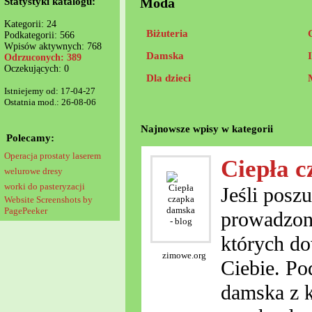
Moda
Statystyki katalogu:
Kategorii: 24
Biżuteria
Podkategorii: 566
Wpisów aktywnych: 768
Damska
Odrzuconych: 389
Oczekujących: 0
Dla dzieci
Istniejemy od: 17-04-27
Ostatnia mod.: 26-08-06
Najnowsze wpisy w kategorii
Polecamy:
Operacja prostaty laserem
Ciepła c
welurowe dresy
worki do pasteryzacji
Jeśli posz
Website Screenshots by
PagePeeker
prowadzoną
których do
zimowe.org
Ciebie. Po
damska z k