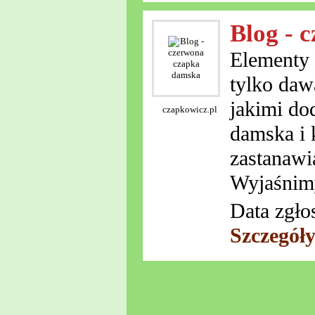
Blog - 
Elementy 
tylko daw
jakimi do
czapkowicz.pl
damska i 
zastanawi
Wyjaśnimy
Data zgło
Szczegół