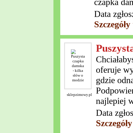
czapka da
Data zgłos
Szczegóły
Puszyst
Chciałaby
oferuje w
gdzie odna
Podpowiem
sklepzimowy.pl
najlepiej
Data zgło
Szczegóły