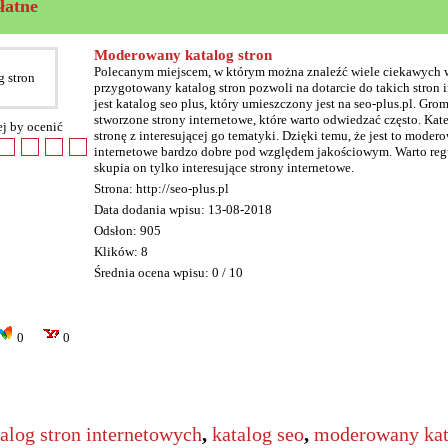
łatne
Moderowany katalog stron
Polecanym miejscem, w którym można znaleźć wiele ciekawych wi
przygotowany katalog stron pozwoli na dotarcie do takich stron 
jest katalog seo plus, który umieszczony jest na seo-plus.pl. Gro
stworzone strony internetowe, które warto odwiedzać często. Kat
ej by ocenić
stronę z interesującej go tematyki. Dzięki temu, że jest to moder
internetowe bardzo dobre pod względem jakościowym. Warto regul
skupia on tylko interesujące strony internetowe.
Strona: http://seo-plus.pl
Data dodania wpisu: 13-08-2018
Odsłon: 905
Klików: 8
Średnia ocena wpisu: 0 / 10
0
0
log stron internetowych
,
katalog seo
,
moderowany kat