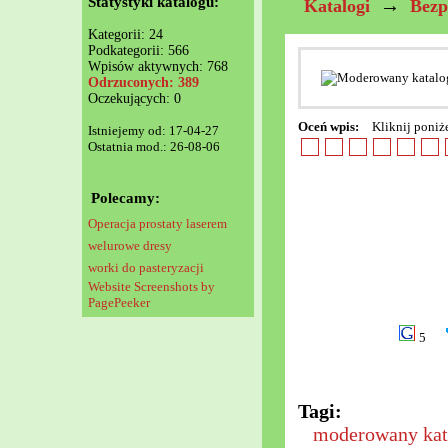
Statystyki katalogu:
→
Katalogi
Bezp
Kategorii: 24
Podkategorii: 566
Wpisów aktywnych: 768
Odrzuconych: 389
Oczekujących: 0
Oceń wpis:
Kliknij poniż
Istniejemy od: 17-04-27
Ostatnia mod.: 26-08-06
Polecamy:
Operacja prostaty laserem
welurowe dresy
worki do pasteryzacji
Website Screenshots by
PagePeeker
5
Tagi:
moderowany kata