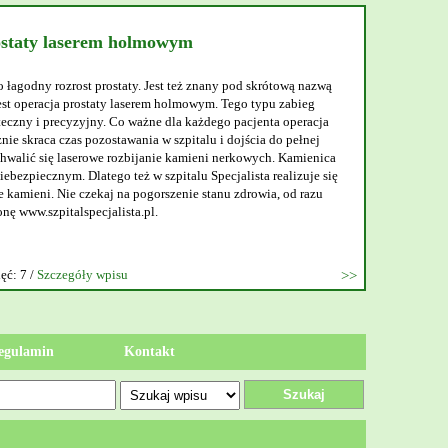
ostaty laserem holmowym
o łagodny rozrost prostaty. Jest też znany pod skrótową nazwą
t operacja prostaty laserem holmowym. Tego typu zabieg
teczny i precyzyjny. Co ważne dla każdego pacjenta operacja
nie skraca czas pozostawania w szpitalu i dojścia do pełnej
walić się laserowe rozbijanie kamieni nerkowych. Kamienica
ebezpiecznym. Dlatego też w szpitalu Specjalista realizuje się
 kamieni. Nie czekaj na pogorszenie stanu zdrowia, od razu
onę www.szpitalspecjalista.pl.
ęć: 7 /
Szczegóły wpisu
egulamin
Kontakt
Szukaj