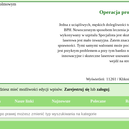
Operacja pr
Jedna z uciążliwych, męskich dolegliwości t
BPH. Nowoczesnym sposobem leczenia jes
wykonywany w szpitalu Specjalista jest sku
laserowa jest mało inwazyjna. Zatem znacz
sprawności. Tymi samymi walorami może poch
jest przykrym problemem a przy tym bardzo ni
innowacyjne i skuteczne laserowe usuwanie
wejdź na str
Wyświetleń: 11261 / Klikni
ędziesz mieć możliwości edycji wpisów.
Zarejestruj się
lub
zaloguj
.
s
Nasze linki
Najnowsze
Polecane
R