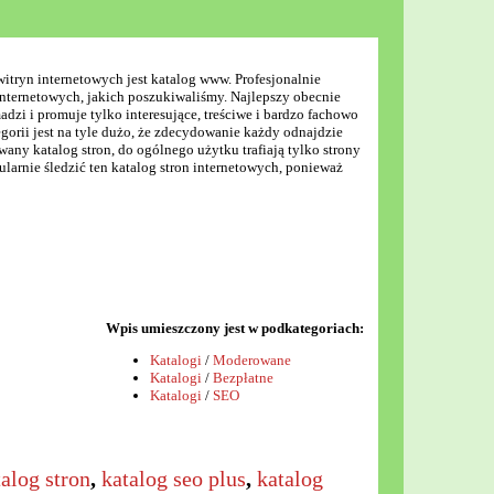
tryn internetowych jest katalog www. Profesjonalnie
internetowych, jakich poszukiwaliśmy. Najlepszy obecnie
madzi i promuje tylko interesujące, treściwe i bardzo fachowo
egorii jest na tyle dużo, że zdecydowanie każdy odnajdzie
owany katalog stron, do ogólnego użytku trafiają tylko strony
arnie śledzić ten katalog stron internetowych, ponieważ
Wpis umieszczony jest w podkategoriach:
Katalogi
/
Moderowane
Katalogi
/
Bezpłatne
Katalogi
/
SEO
alog stron
,
katalog seo plus
,
katalog