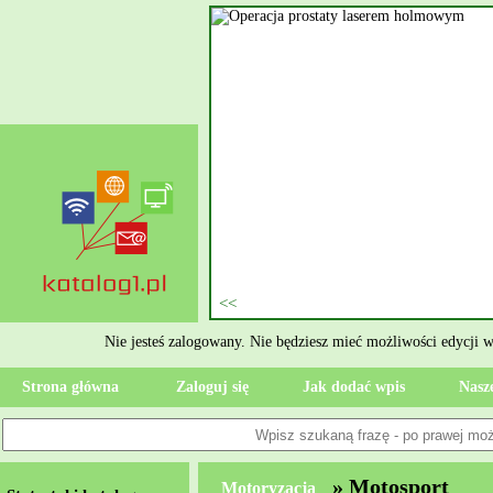
nie szukasz eksperta, kto
oczesne Wykończenia Janusz
jekt. Moją główną gałęzią są
ment oraz według aktualnymi
 jak rzetelne układanie płytek
ktryczne Rzeszów i dbamy o to,
zypadku gdy Twoja przestrzeń
 Wola, przywracając ponownie
Nie jesteś zalogowany. Nie będziesz mieć możliwości edycji 
Strona główna
Zaloguj się
Jak dodać wpis
Nasze
» Motosport
Motoryzacja