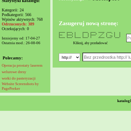
Statystyki katalogu:
Kategorii: 24
Podkategorii: 566
Wpisów aktywnych: 768
Zasugeruj nową stronę:
Odrzuconych: 389
Oczekujących: 0
******* ****** * ****** ****** ******* ***** * *
* * * * * * * * * * * * *
* * * * * * * * * * * *
**** ****** * * * ****** * * * *
* * * * * * * * * *** * *
Istniejemy od: 17-04-27
* * * * * * * * * * * *
******* ****** ******* ****** * ******* ***** *****
Ostatnia mod.: 26-08-06
Kliknij, aby przeładować
Polecamy:
Operacja prostaty laserem
welurowe dresy
worki do pasteryzacji
Website Screenshots by
PagePeeker
katalog1