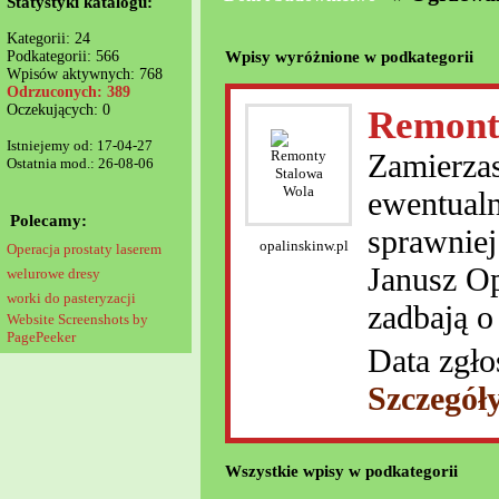
Statystyki katalogu:
Kategorii: 24
Wpisy wyróżnione w podkategorii
Podkategorii: 566
Wpisów aktywnych: 768
Odrzuconych: 389
Oczekujących: 0
Remont
Istniejemy od: 17-04-27
Zamierzas
Ostatnia mod.: 26-08-06
ewentualn
Polecamy:
sprawnie
opalinskinw.pl
Operacja prostaty laserem
Janusz Op
welurowe dresy
worki do pasteryzacji
zadbają o
Website Screenshots by
PagePeeker
Data zgło
Szczegół
Wszystkie wpisy w podkategorii