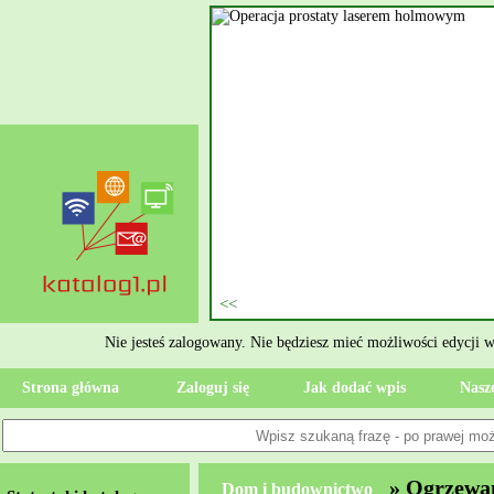
Jedna z u
BPH. 
wykonywa
laserow
sprawnośc
jest przyk
innowac
Nie jesteś zalogowany. Nie będziesz mieć możliwości edycji 
Strona główna
Zaloguj się
Jak dodać wpis
Nasze
» Ogrzewa
Dom i budownictwo