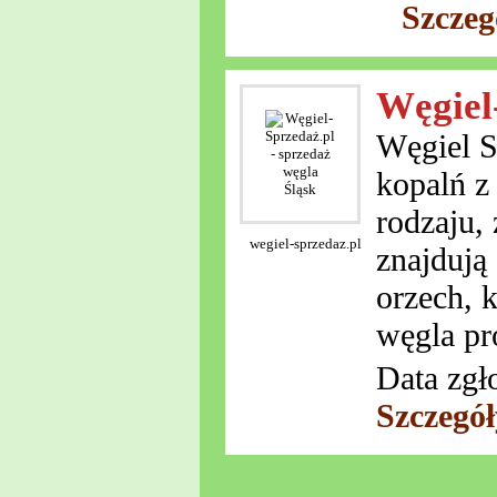
Szczeg
Węgiel
Węgiel S
kopalń z
rodzaju,
wegiel-sprzedaz.pl
znajdują
orzech, 
węgla pro
Data zgł
Szczegó