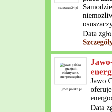
Samodziel
osuszacze24.pl
niemożli
osuszaczy
Data zgło
Szczegół
Jawo-
energ
Jawo G
oferuj
jawo-polska.pl
energo
Data z