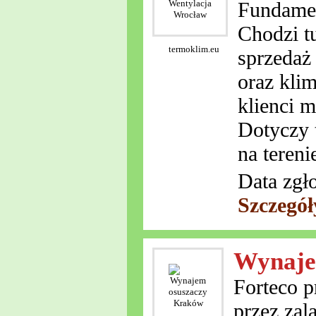
Fundamen
Chodzi t
termoklim.eu
sprzedaż
oraz kli
klienci 
Dotyczy 
na teren
Data zgł
Szczegół
Wynaje
Forteco p
przez zal