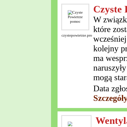
Czyste 
W związku
które zos
czystepowietrze.pro
wcześniej
kolejny p
ma wesprz
naruszyły
mogą star
Data zgło
Szczegół
Wentyl