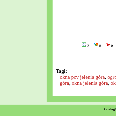
2
0
0
Tagi:
okna pcv jelenia góra
,
ogr
góra
,
okna jelenia góra
,
ok
katalog1