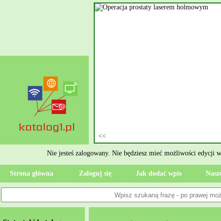
nie szukasz eksperta, kto
oczesne Wykończenia Janusz
jekt. Moją główną gałęzią są
ment oraz według aktualnymi
 jak rzetelne układanie płytek
ktryczne Rzeszów i dbamy o to,
zypadku gdy Twoja przestrzeń
 Wola, przywracając ponownie
Nie jesteś zalogowany. Nie będziesz mieć możliwości edycji 
Strona główna
Zaloguj się
Jak dodać wpis
Nasze