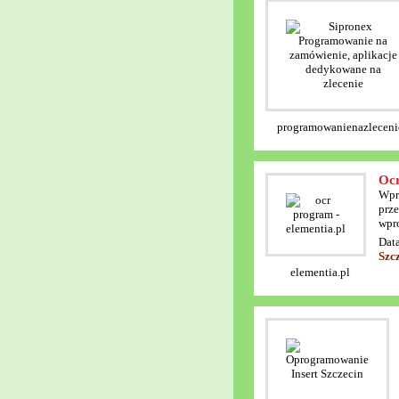
programowanienazleceni
Ocr
Wpro
prz
wpro
Data
Szc
elementia.pl