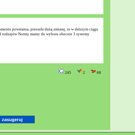
momentu powstania, przeszła dużą zmianę, to w dalszym ciągu
ód rodzajów Normy mamy do wyboru obecnie 3 systemy
245
2
68