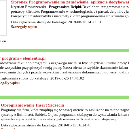
Sipronex Programowanie na zamówienie, aplikacje dedykowan
Krystian Broniszewski -
Programista Delphi
/Developer - programowanie n
potrzeby klientów. Programowanie w technologiach, c t pascal, delphi, c , j
korepetycje z informatyki i matematyki oraz programowania strukturalnego
Data zgłoszenia strony do katalogu: 2019-08-26 14:23:31
Szczegóły wpisu
e.eu
 program - elementia.pl
wadzanie faktur do programu księgowego nie musi być uciążliwą i trudną pracą! 
ede wszystkim przyspieszyć swoją pracę. Nasza oferta to szybkie skanowanie fak
wadzania danych i przede wszystkim przetwarzanie dokumentacji do wersji cyfrow
 zgłoszenia strony do katalogu: 2019-08-26 14:41:02
zegóły wpisu
Oprogramowanie Insert Szczecin
Programy dla firm, które znajdują się w naszej ofercie to zasłużone na miano naj
systemy z linii Insert. Subiekt Gt jest programem służącym do wystawiania faktu
sprawdza się w punktach sprzedaży, jak również w działalności usługowej.
Data zgłoszenia strony do katalogu: 2019-01-15 16:24:43