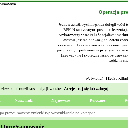
Operacja pr
Jedna z uciążliwych, męskich dolegliwości t
BPH. Nowoczesnym sposobem leczenia jes
wykonywany w szpitalu Specjalista jest sku
laserowa jest mało inwazyjna. Zatem znacz
sprawności. Tymi samymi walorami może poch
jest przykrym problemem a przy tym bardzo ni
innowacyjne i skuteczne laserowe usuwanie
wejdź na str
Wyświetleń: 11263 / Klikni
ędziesz mieć możliwości edycji wpisów.
Zarejestruj się
lub
zaloguj
.
s
Nasze linki
Najnowsze
Polecane
R
 Oprogramowanie