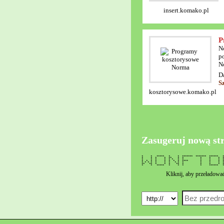
insert.komako.pl
P
N
p
N
D
S
kosztorysowe.komako.pl
Zasugeruj nową st
* * ***** * * ******* ******* ****
* * * * ** * * * * 
* * * * * * * * * * 
* * * * * * * * **** * * *
* * * * * * * * * * * *
** ** * * * ** * * * 
* * ***** * * * * ****** ****
Kliknij, aby przeładowa