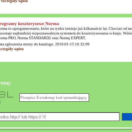
Szczegóły wpisu
rogramy kosztorysowe Norma
orma to oprogramowanie, które na rynku istnieje już kilkanaście lat. Chociaż od 
ozostaje najbardziej rozpoznawalnym systemem do kosztorysowania w kraju. Wśr
orma PRO, Norma STANDARD2 oraz Normę EXPERT.
ata zgłoszenia strony do katalogu: 2019-01-15 16:32:09
zczegóły wpisu
ronę:
** ****** *
* * * *
* * * *
 ****** *
 * * * *
* * * *
** *******
ć