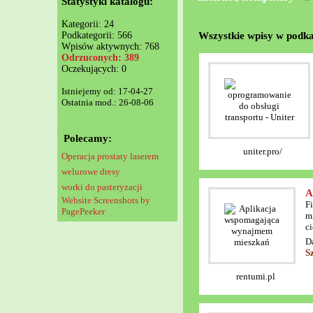
Statystyki katalogu:
Kategorii: 24
Wszystkie wpisy w podka
Podkategorii: 566
Wpisów aktywnych: 768
Odrzuconych: 389
Oczekujących: 0
Istniejemy od: 17-04-27
Ostatnia mod.: 26-08-06
Polecamy:
uniter.pro/
Operacja prostaty laserem
welurowe dresy
worki do pasteryzacji
A
Website Screenshots by
F
PagePeeker
m
c
D
S
rentumi.pl