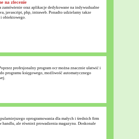
e na zlecenie
a zamówienie oraz aplikacje dedykowane na indywudualne
ava, javascript, php, intraweb. Ponadto udzielamy takze
 i obiektowego.
Poprzez profesjonalny program ocr można znacznie ułatwić i
tur do programu księgowego, możliwość automatycznego
ej.
popularniejszego oprogramowania dla małych i średnich firm
r w handlu, ale również prowadzenia magazynu. Doskonale