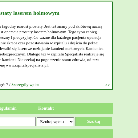
ostaty laserem holmowym
o łagodny rozrost prostaty. Jest też znany pod skrótową nazwą
t operacja prostaty laserem holmowym. Tego typu zabieg
teczny i precyzyjny. Co ważne dla każdego pacjenta operacja
nie skraca czas pozostawania w szpitalu i dojścia do pełnej
walić się laserowe rozbijanie kamieni nerkowych. Kamienica
ebezpiecznym. Dlatego też w szpitalu Specjalista realizuje się
 kamieni. Nie czekaj na pogorszenie stanu zdrowia, od razu
onę www.szpitalspecjalista.pl.
ęć: 7 /
Szczegóły wpisu
egulamin
Kontakt
Szukaj