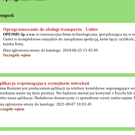
tegorii
Oprogramowanie do obsługi transportu - Uniter
OPENMS Sp. z o.o.
to innowacyjna firma technologiczna, specjalizująca się w
Uniter to kompleksowe narzędzie do zarządzania spedycją, które łączy szybkość,
każdej firmy.
Data zgłoszenia strony do katalogu: 2024-06-25 15:45:09
Szczegóły wpisu
plikacja wspomagająca wynajmem mieszkań
irma Rentumi jest producentem aplikacji na telefony komórkowe wspomagające wy
ieszkania stanie się dużo prostszy. Nie będziesz musiał już korzystać z Excela lu
iebie nasza aplikacja. Dodatkowo dostarczymy ci sprawdzone wzory umów najmu. Dzi
ata zgłoszenia strony do katalogu: 2021-09-07 10:03:45
zczegóły wpisu