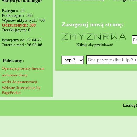
Statystyki katalogu:
Kategorii: 24
Podkategorii: 566
Wpisów aktywnych: 768
Zasugeruj nową stronę:
Odrzuconych: 389
Oczekujących: 0
******* * * * * ******* * * ****** * * *
* ** ** * * * ** * * * * * * *
* * * * * * * * * * * * * * * * *
* * * * * * * * * ****** * * * * *
* * * * * * * * * * * * * * *****
Istniejemy od: 17-04-27
* * * * * * ** * * ** ** * *
******* * * * ******* * * * * * * * *
Ostatnia mod.: 26-08-06
Kliknij, aby przeładować
Polecamy:
Operacja prostaty laserem
welurowe dresy
worki do pasteryzacji
Website Screenshots by
PagePeeker
katalog1