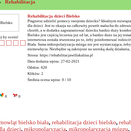
→
Rehabilitacja
Rehabilitacja dzieci Bielsko
Pragniesz udzielić pomocy swojemu dziecku? Idealnym rozwiązan
dla dzieci. Jest to okazja na całkowity powrót malucha do zdrow
chorób, a w dodatku zagwarantować dziecku bardzo duży komfort
Bielsko jest częścią leczenia już od lat, a bardzo dużo na jej tem
ej by ocenić
internetowa została stworzona po to, żeby poinformować rodziców
Biała. Sama mikropolaryzacja mózgu nie jest wystarczająca, żeby
niemowlęcia. Niezbędne są zakrojone na szeroką skalę działania, a
Strona: https://rehabilitacjawillakalina.pl
Data dodania wpisu: 27-02-2021
Odsłon: 620
Klików: 2
Średnia ocena wpisu: 0 / 10
0
0
emowląt bielsko biała
,
rehabilitacja dzieci bielsko
,
rehab
dla dzieci
,
mikropolaryzacja
,
mikropolaryzacja mózgu
,