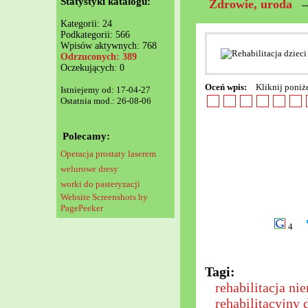
Statystyki katalogu:
Zdrowie, uroda
Kategorii: 24
Podkategorii: 566
Wpisów aktywnych: 768
Odrzuconych: 389
Oczekujących: 0
Oceń wpis:
Kliknij poniż
Istniejemy od: 17-04-27
Ostatnia mod.: 26-08-06
Polecamy:
Operacja prostaty laserem
welurowe dresy
worki do pasteryzacji
Website Screenshots by
PagePeeker
4
Tagi:
rehabilitacja ni
rehabilitacyjny 