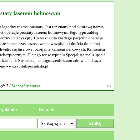
ostaty laserem holmowym
o łagodny rozrost prostaty. Jest też znany pod skrótową nazwą
t operacja prostaty laserem holmowym. Tego typu zabieg
teczny i precyzyjny. Co ważne dla każdego pacjenta operacja
nie skraca czas pozostawania w szpitalu i dojścia do pełnej
walić się laserowe rozbijanie kamieni nerkowych. Kamienica
ebezpiecznym. Dlatego też w szpitalu Specjalista realizuje się
 kamieni. Nie czekaj na pogorszenie stanu zdrowia, od razu
onę www.szpitalspecjalista.pl.
ęć: 7 /
Szczegóły wpisu
egulamin
Kontakt
Szukaj