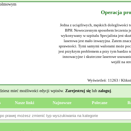
Operacja pr
Jedna z uciążliwych, męskich dolegliwości t
BPH. Nowoczesnym sposobem leczenia jes
wykonywany w szpitalu Specjalista jest sku
laserowa jest mało inwazyjna. Zatem znacz
sprawności. Tymi samymi walorami może poch
jest przykrym problemem a przy tym bardzo ni
innowacyjne i skuteczne laserowe usuwanie
wejdź na str
Wyświetleń: 11263 / Klikni
ędziesz mieć możliwości edycji wpisów.
Zarejestruj się
lub
zaloguj
.
s
Nasze linki
Najnowsze
Polecane
R