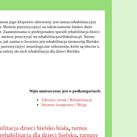
iem jego kłopotów zdrowotny jest turnus rehabilitacyjny
ia. Możesz przezwyciężyć na takim turnusie bardzo dużo
. Zaaranżowana w profesjonalny sposób rehabilitacja dzieci
at możesz przeczytać na rehabilitacjawillakalina.pl. Strona
, jak ważna w leczeniu jest rehabilitacja niemowląt Bielsko
 przezwyciężyć neurologiczne schorzenia, które są obecne u
 należy do nich rehabilitacja dla dzieci Bielsko.
Wpis umieszczony jest w podkategoriach:
Zdrowie, uroda
/
Rehabilitacja
Internet, komputery
/
Blogi
ilitacja dzieci bielsko biała
,
turnus
rehabilitacja dla dzieci bielsko
,
turnusy