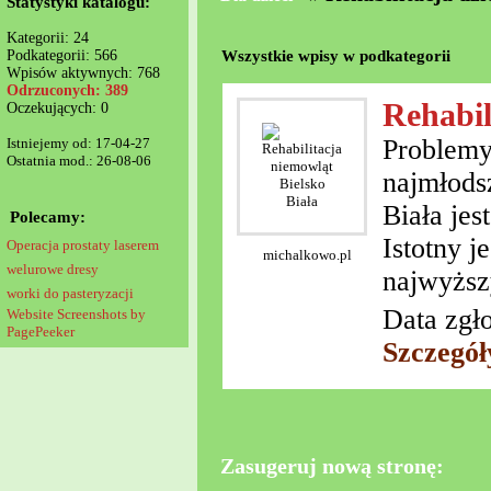
Statystyki katalogu:
Kategorii: 24
Wszystkie wpisy w podkategorii
Podkategorii: 566
Wpisów aktywnych: 768
Odrzuconych: 389
Rehabil
Oczekujących: 0
Problemy 
Istniejemy od: 17-04-27
Ostatnia mod.: 26-08-06
najmłods
Biała je
Polecamy:
Istotny j
Operacja prostaty laserem
michalkowo.pl
welurowe dresy
najwyższ
worki do pasteryzacji
Data zgło
Website Screenshots by
PagePeeker
Szczegół
Zasugeruj nową stronę: