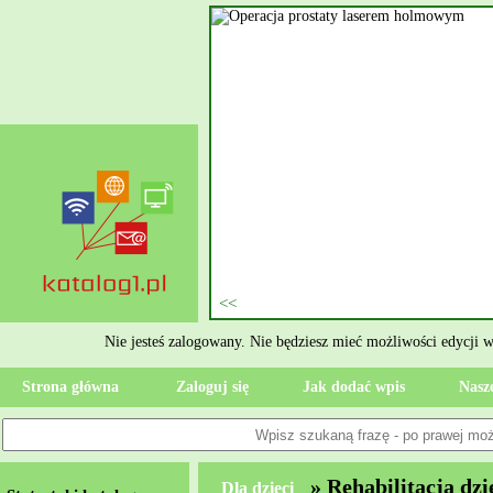
nie szukasz eksperta, kto
oczesne Wykończenia Janusz
jekt. Moją główną gałęzią są
ment oraz według aktualnymi
 jak rzetelne układanie płytek
ktryczne Rzeszów i dbamy o to,
zypadku gdy Twoja przestrzeń
 Wola, przywracając ponownie
Nie jesteś zalogowany. Nie będziesz mieć możliwości edycji 
Strona główna
Zaloguj się
Jak dodać wpis
Nasze
» Rehabilitacja dzi
Dla dzieci