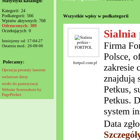
Statystyki katalogu:
Kategorii: 24
Wszystkie wpisy w podkategorii
Podkategorii: 566
Wpisów aktywnych: 768
Odrzuconych: 389
Sialni
Oczekujących: 0
Istniejemy od: 17-04-27
Firma For
Ostatnia mod.: 26-08-06
Polsce, o
Polecamy:
fortpol.com.pl
zakresie 
Operacja prostaty laserem
znajdują 
welurowe dresy
worki do pasteryzacji
Petkus, s
Website Screenshots by
PagePeeker
Petkus. D
system in
Data zgło
Szczegół