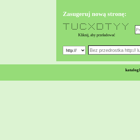
Zasugeruj nową stronę:
******* * * ***** * * ****** ******* * * * *
* * * * * * * * * * * * * *
* * * * * * * * * * * * *
* * * * * * * * * *
* * * * * * * * * * *
* * * * * * * * * * * *
* ***** ***** * * ****** * * *
Kliknij, aby przeładować
katalog1