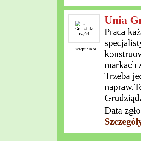
Unia Gr
Praca każ
specjalis
sklepunia.pl
konstruo
markach 
Trzeba je
napraw.To
Grudziądz
Data zgło
Szczegół