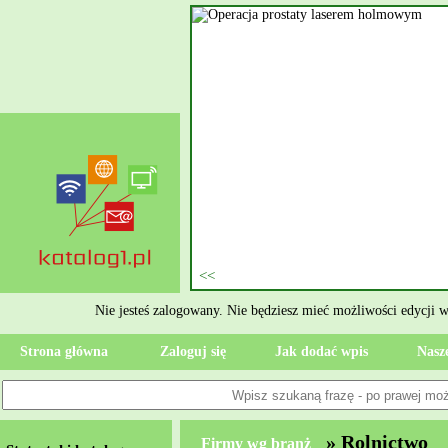
nie szukasz eksperta, kto
oczesne Wykończenia Janusz
jekt. Moją główną gałęzią są
ment oraz według aktualnymi
 jak rzetelne układanie płytek
ktryczne Rzeszów i dbamy o to,
zypadku gdy Twoja przestrzeń
 Wola, przywracając ponownie
Nie jesteś zalogowany. Nie będziesz mieć możliwości edycji 
Strona główna
Zaloguj się
Jak dodać wpis
Nasze
» Rolnictwo
Firmy wg branż