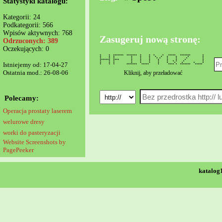
Statystyki katalogu:
Kategorii: 24
Podkategorii: 566
Wpisów aktywnych: 768
Zasugeruj nową stronę:
Odrzuconych: 389
Oczekujących: 0
* * ******* ******* * * * * ***** ******* *
* * * * * * * * * * * *
* * * * * * * * * * * *
******* **** * * * * * * * *
* * * * * * * * * * * *
Istniejemy od: 17-04-27
* * * * * * * * * * * *
* * * ******* ***** * **** * ******* *****
Ostatnia mod.: 26-08-06
Kliknij, aby przeładować
Polecamy:
Operacja prostaty laserem
welurowe dresy
worki do pasteryzacji
Website Screenshots by
PagePeeker
katalog1