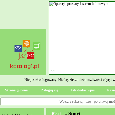
nie szukasz eksperta, kto
oczesne Wykończenia Janusz
jekt. Moją główną gałęzią są
ment oraz według aktualnymi
 jak rzetelne układanie płytek
ktryczne Rzeszów i dbamy o to,
zypadku gdy Twoja przestrzeń
 Wola, przywracając ponownie
Nie jesteś zalogowany. Nie będziesz mieć możliwości edycji 
Strona główna
Zaloguj się
Jak dodać wpis
Nasze
» Sport
Blogi