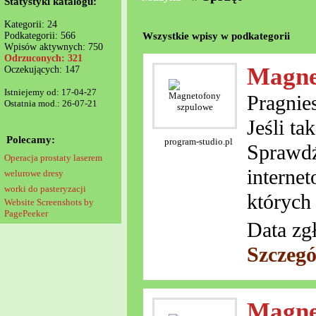
Statystyki katalogu:
Kategorii: 24
Wszystkie wpisy w podkategorii
Podkategorii: 566
Wpisów aktywnych: 750
Odrzuconych: 321
Magne
Oczekujących: 147
Istniejemy od: 17-04-27
Pragnie
Ostatnia mod.: 26-07-21
Jeśli t
Polecamy:
program-studio.pl
Sprawdź
Operacja prostaty laserem
interne
welurowe dresy
worki do pasteryzacji
których 
Website Screenshots by
PagePeeker
Data zg
Szczegó
Magne