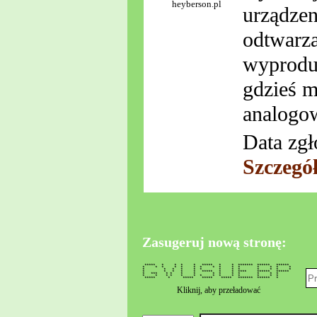
heyberson.pl
urządzen
odtwarza
wyproduk
gdzieś m
analogo
Data zgł
Szczegó
Zasugeruj nową stronę:
***** * * * * ***** * * ******* ****** ******
* * * * * * * * * * * * * * *
* * * * * * * * * * * * *
* * * * * ***** * * **** ****** ******
* *** * * * * * * * * * * *
* * * * * * * * * * * * * *
***** * ***** ***** ***** ******* ****** *
Kliknij, aby przeładować