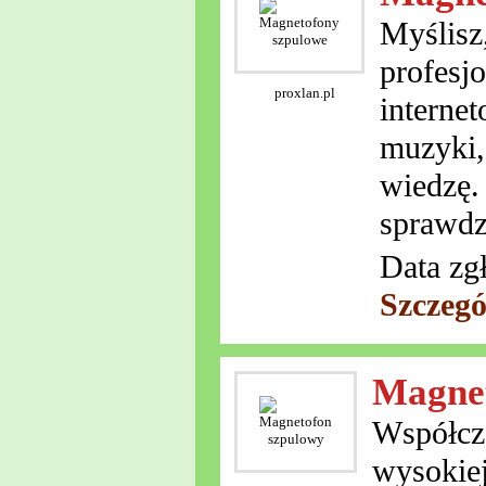
Myślisz
profesjo
proxlan.pl
interne
muzyki,
wiedzę. 
sprawdzo
Data zg
Szczegó
Magnet
Współcze
wysokiej