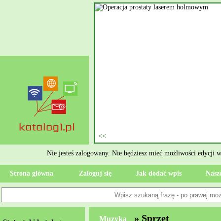
nie szukasz eksperta, kto
oczesne Wykończenia Janusz
jekt. Moją główną gałęzią są
ment oraz według aktualnymi
 jak rzetelne układanie płytek
ktryczne Rzeszów i dbamy o to,
zypadku gdy Twoja przestrzeń
 Wola, przywracając ponownie
Nie jesteś zalogowany. Nie będziesz mieć możliwości edycji 
Strona główna
Zaloguj się
Jak dodać wpis
Nasze
» Sprzęt
Muzyka