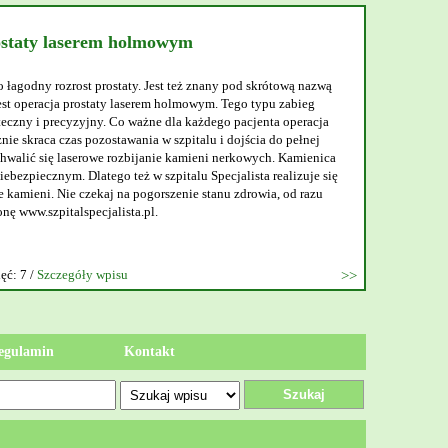
ostaty laserem holmowym
o łagodny rozrost prostaty. Jest też znany pod skrótową nazwą
t operacja prostaty laserem holmowym. Tego typu zabieg
teczny i precyzyjny. Co ważne dla każdego pacjenta operacja
nie skraca czas pozostawania w szpitalu i dojścia do pełnej
walić się laserowe rozbijanie kamieni nerkowych. Kamienica
ebezpiecznym. Dlatego też w szpitalu Specjalista realizuje się
 kamieni. Nie czekaj na pogorszenie stanu zdrowia, od razu
onę www.szpitalspecjalista.pl.
ęć: 7 /
Szczegóły wpisu
egulamin
Kontakt
Szukaj