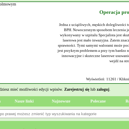
Operacja pr
Jedna z uciążliwych, męskich dolegliwości t
BPH. Nowoczesnym sposobem leczenia jes
wykonywany w szpitalu Specjalista jest sku
laserowa jest mało inwazyjna. Zatem znacz
sprawności. Tymi samymi walorami może poch
jest przykrym problemem a przy tym bardzo ni
innowacyjne i skuteczne laserowe usuwanie
wejdź na str
Wyświetleń: 11261 / Klikni
ędziesz mieć możliwości edycji wpisów.
Zarejestruj się
lub
zaloguj
.
s
Nasze linki
Najnowsze
Polecane
R