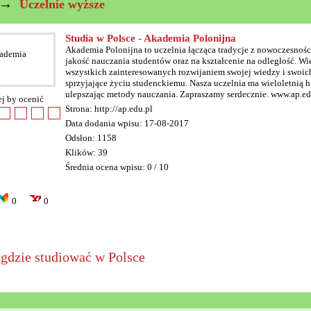
→
Uczelnie wyższe
Studia w Polsce - Akademia Polonijna
Akademia Polonijna to uczelnia łącząca tradycje z nowoczesnoś
jakość nauczania studentów oraz na kształcenie na odległość. W
wszystkich zainteresowanych rozwijaniem swojej wiedzy i swoich
sprzyjające życiu studenckiemu. Nasza uczelnia ma wieloletnią his
ulepszając metody nauczania. Zapraszamy serdecznie. www.ap.ed
ej by ocenić
Strona: http://ap.edu.pl
Data dodania wpisu: 17-08-2017
Odsłon: 1158
Klików: 39
Średnia ocena wpisu: 0 / 10
0
0
,
gdzie studiować w Polsce