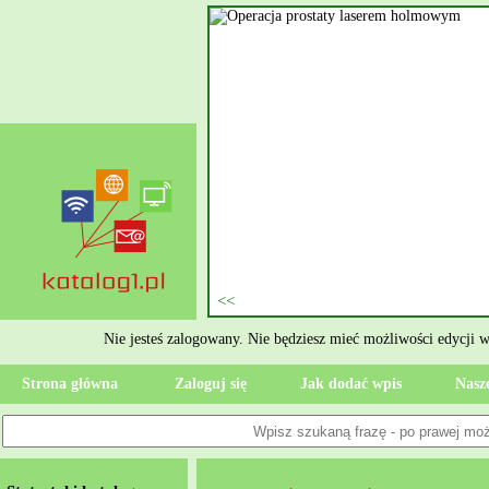
nie szukasz eksperta, kto
oczesne Wykończenia Janusz
jekt. Moją główną gałęzią są
ment oraz według aktualnymi
 jak rzetelne układanie płytek
ktryczne Rzeszów i dbamy o to,
zypadku gdy Twoja przestrzeń
 Wola, przywracając ponownie
Nie jesteś zalogowany. Nie będziesz mieć możliwości edycji 
Strona główna
Zaloguj się
Jak dodać wpis
Nasze