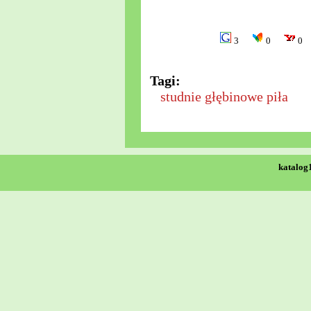
3
0
0
Tagi:
studnie głębinowe piła
katalog1