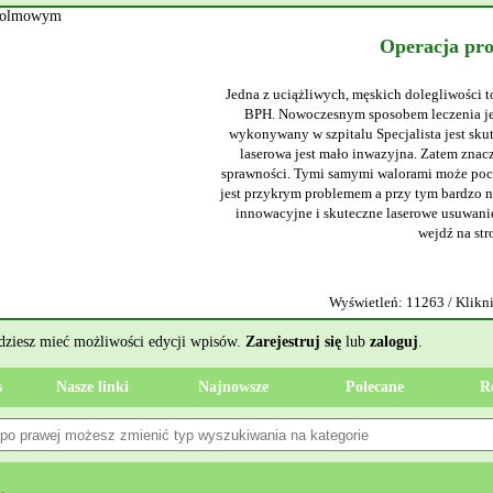
Operacja pr
Jedna z uciążliwych, męskich dolegliwości t
BPH. Nowoczesnym sposobem leczenia jes
wykonywany w szpitalu Specjalista jest sku
laserowa jest mało inwazyjna. Zatem znacz
sprawności. Tymi samymi walorami może poch
jest przykrym problemem a przy tym bardzo ni
innowacyjne i skuteczne laserowe usuwanie
wejdź na str
Wyświetleń: 11263 / Klikni
ędziesz mieć możliwości edycji wpisów.
Zarejestruj się
lub
zaloguj
.
s
Nasze linki
Najnowsze
Polecane
R