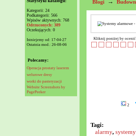
Statystyki katalogu:
→
Blogi
Budown
Kategorii: 24
Podkategorii: 566
Wpisów aktywnych: 768
Odrzuconych: 389
Oczekujących: 0
Kliknij poniżej by ocenić
Istniejemy od: 17-04-27
Ostatnia mod.: 26-08-06
Polecamy:
Operacja prostaty laserem
welurowe dresy
worki do pasteryzacji
Website Screenshots by
PagePeeker
2
Tagi:
alarmy
,
systemy