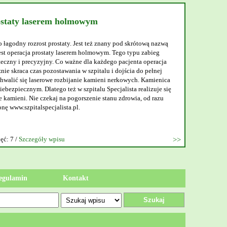
ostaty laserem holmowym
o łagodny rozrost prostaty. Jest też znany pod skrótową nazwą
t operacja prostaty laserem holmowym. Tego typu zabieg
teczny i precyzyjny. Co ważne dla każdego pacjenta operacja
nie skraca czas pozostawania w szpitalu i dojścia do pełnej
walić się laserowe rozbijanie kamieni nerkowych. Kamienica
ebezpiecznym. Dlatego też w szpitalu Specjalista realizuje się
 kamieni. Nie czekaj na pogorszenie stanu zdrowia, od razu
onę www.szpitalspecjalista.pl.
ęć: 7 /
Szczegóły wpisu
egulamin
Kontakt
Szukaj