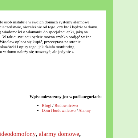
ele osób instaluje w swoich domach systemy alarmowe
czeństwie, niezależnie od tego, czy ktoś będzie w domu,
ą wiadomości o włamaniu do specjalnej apki, jaką na
u. W takiej sytuacji będzie można szybko podjąć ważne
rocław opłaca się kupić, przeczytasz na stronie
skazówki i opisy tego, jak działa monitoring
w domu należy się troszczyć, ale jedynie z
Wpis umieszczony jest w podkategoriach:
Blogi
/
Budownictwo
Dom i budownictwo
/
Alarmy
ideodomofony
,
alarmy domowe
,