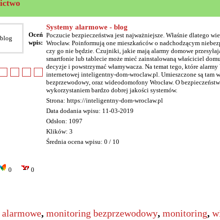
ictwo
Systemy alarmowe - blog
Oceń
Poczucie bezpieczeństwa jest najważniejsze. Właśnie dlatego wi
wpis:
Wrocław. Poinformują one mieszkańców o nadchodzącym niebezpie
czy go nie będzie. Czujniki, jakie mają alarmy domowe przesyłaj
smartfonie lub tablecie może mieć zainstalowaną właściciel dom
decyzje i powstrzymać włamywacza. Na temat tego, które alarmy W
internetowej inteligentny-dom-wroclaw.pl. Umieszczone są tam w
bezprzewodowy, oraz wideodomofony Wrocław. O bezpieczeństwo 
wykorzystaniem bardzo dobrej jakości systemów.
Strona: https://inteligentny-dom-wroclaw.pl
Data dodania wpisu: 11-03-2019
Odsłon: 1097
Klików: 3
Średnia ocena wpisu: 0 / 10
0
0
 alarmowe
,
monitoring bezprzewodowy
,
monitoring
,
w