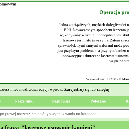
Operacja pr
Jedna z uciążliwych, męskich dolegliwości t
BPH. Nowoczesnym sposobem leczenia jes
wykonywany w szpitalu Specjalista jest sku
laserowa jest mało inwazyjna. Zatem znacz
sprawności. Tymi samymi walorami może poch
jest przykrym problemem a przy tym bardzo ni
innowacyjne i skuteczne laserowe usuwanie
wejdź na str
Wyświetleń: 11258 / Klikni
ędziesz mieć możliwości edycji wpisów.
Zarejestruj się
lub
zaloguj
.
s
Nasze linki
Najnowsze
Polecane
R
 frazy: "laserowe usuwanie kamieni"