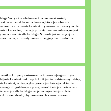
abieg? Wszystkie wiadomości na ten temat zostały
zakresie metod leczenia laserem, które jest obecnie
 na laserowe usuwanie kamieni czy usuwanie prostaty może
wności. Co ważne, operacja prostaty laserem holmowym jest
tępna w zasadzie dla każdego. Sprawdź jak najwięcej na
serowa operacja prostaty pomoże osiągnąć bardzo dobrze
szystko, i to przy zastosowaniu innowacyjnego sprzętu.
ijanie kamieni nerkowych. Dziś jest to podstawowy zabieg,
nie kamieni, zabieg wykonywana jest krócej a także nie
 wymaga długofalowych przygotowań i nie jest związane z
a to jest dla każdego pacjenta najważniejsze. Jeżeli
m.pl. Strona działa, aby promować laserowe usuwanie