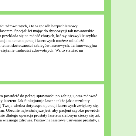
ści zdrowotnych, i to w sposób bezproblemowy.
laserem. Specjaliści mając do dyspozycji tak nowatorskie
 przekłada się na radość chorych, którzy niezwykle szybko
macji na temat operacji laserowych możesz odnaleźć
a temat skuteczności zabiegów laserowych. Ta innowacyjna
yciężenie trudności zdrowotnych. Warto stawiać na
o powrócić do pełnej sprawności po zabiegu, oraz radować
 laserem. Jak funkcjonuje laser a także jakie rezultaty
wej Twoja wiedza dotycząca operacji laserowych zwiększy się.
lan. Obecnie najważniejsze jest, aby pacjent szybko powrócił
e dlatego operacja prostaty laserem zielonym cieszy się tak
a własnego zdrowia. Postaw na laserowe usuwanie prostaty, a