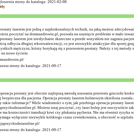
głoszenia strony do katalogu: 2021-02-08
óły
rostaty laserem jest jedną z najdoskonalszych technik, na jaką możesz zdecydowa
ożesz poczytać na domnazdrowiu.pl, pozwala na usunięcie problemu w mało inwazyj
rostaty laserem jest niesłychanie skuteczne a przede wszystkim nie zagraża pacjent
cią odbycia długiej rekonwalescencji, co jest niezwykle atrakcyjne dla sporej g
ystkich mężczyzn, którzy borykają się z przerostem prostaty. Należy z tej metody s
ę na nowo życiem.
omnazdrowiu.pl/
zenia strony do katalogu: 2021-09-17
peracja prostaty jest obecnie najlepszą metodą usuwania przerostu gruczołu kroko
j bezpieczna dla pacjenta. Operacja prostaty laserem holmowym określona została 
takie informacje? Wiele wiadomości o tym, jak przebiega operacja prostaty laser
rzychodniaonline.pl. Możesz tutaj poczytać, czy laser holep jest rzeczywiście tak 
e ma konieczności transfuzji krwi czy płukania pęcherza. Nie ma również ryzyka 
wymaga wyłącznie niezwykle krótkiego czasu cewnikowania, a obecność w szpital
ojaprzychodniaonline.pl/
zenia strony do katalogu: 2021-09-17