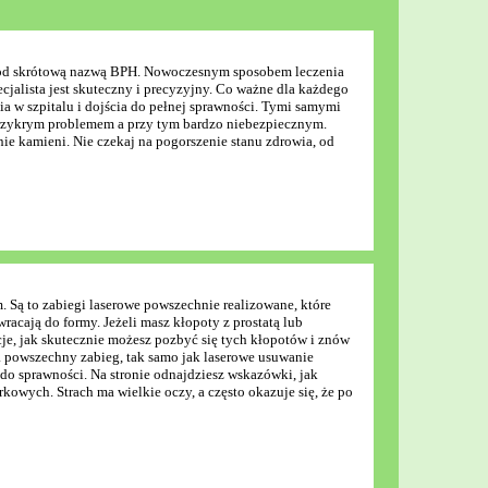
ny pod skrótową nazwą BPH. Nowoczesnym sposobem leczenia
jalista jest skuteczny i precyzyjny. Co ważne dla każdego
ia w szpitalu i dojścia do pełnej sprawności. Tymi samymi
przykrym problemem a przy tym bardzo niebezpiecznym.
nie kamieni. Nie czekaj na pogorszenie stanu zdrowia, od
m. Są to zabiegi laserowe powszechnie realizowane, które
wracają do formy. Jeżeli masz kłopoty z prostatą lub
cje, jak skutecznie możesz pozbyć się tych kłopotów i znów
 a powszechny zabieg, tak samo jak laserowe usuwanie
do sprawności. Na stronie odnajdziesz wskazówki, jak
kowych. Strach ma wielkie oczy, a często okazuje się, że po