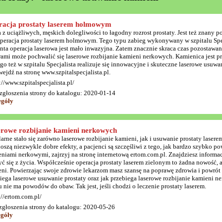
racja prostaty laserem holmowym
 z uciążliwych, męskich dolegliwości to łagodny rozrost prostaty. Jest też zna
operacja prostaty laserem holmowym. Tego typu zabieg wykonywany w szpitalu Spec
nta operacja laserowa jest mało inwazyjna. Zatem znacznie skraca czas pozostawan
ami może pochwalić się laserowe rozbijanie kamieni nerkowych. Kamienica jest 
go też w szpitalu Specjalista realizuje się innowacyjne i skuteczne laserowe usuwa
wejdź na stronę www.szpitalspecjalista.pl.
://www.szpitalspecjalista.pl/
zgłoszenia strony do katalogu: 2020-01-14
egóły
rowe rozbijanie kamieni nerkowych
arne stało się zarówno laserowe rozbijanie kamieni, jak i usuwanie prostaty lasere
oszą niezwykle dobre efekty, a pacjenci są szczęśliwi z tego, jak bardzo szybko po
niami nerkowymi, zajrzyj na stronę internetową ertom.com.pl. Znajdziesz informa
yć się z życia. Współcześnie operacja prostaty laserem zielonym to żadna nowość,
ni. Powierzając swoje zdrowie lekarzom masz szansę na poprawę zdrowia i powrót 
iega laserowe usuwanie prostaty oraz jak przebiega laserowe rozbijanie kamieni ner
u nie ma powodów do obaw. Tak jest, jeśli chodzi o leczenie prostaty laserem.
://ertom.com.pl/
zgłoszenia strony do katalogu: 2020-05-26
egóły