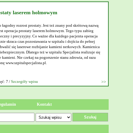
ostaty laserem holmowym
o łagodny rozrost prostaty. Jest też znany pod skrótową nazwą
t operacja prostaty laserem holmowym. Tego typu zabieg
teczny i precyzyjny. Co ważne dla każdego pacjenta operacja
nie skraca czas pozostawania w szpitalu i dojścia do pełnej
walić się laserowe rozbijanie kamieni nerkowych. Kamienica
ebezpiecznym. Dlatego też w szpitalu Specjalista realizuje się
 kamieni. Nie czekaj na pogorszenie stanu zdrowia, od razu
onę www.szpitalspecjalista.pl.
ęć: 7 /
Szczegóły wpisu
egulamin
Kontakt
Szukaj