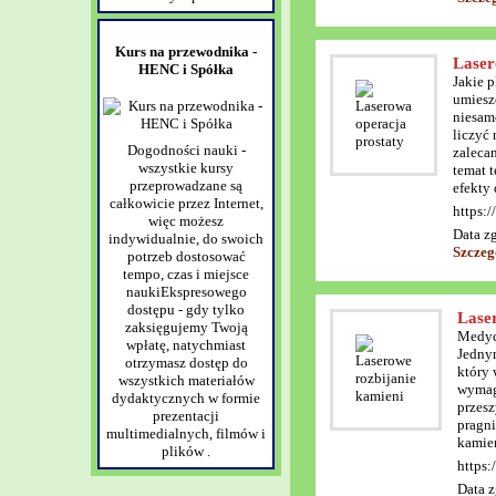
Kurs na przewodnika -
Laser
HENC i Spółka
Jakie 
umieszc
niesam
liczyć 
Dogodności nauki -
zaleca
wszystkie kursy
temat t
przeprowadzane są
efekty
całkowicie przez Internet,
https:/
więc możesz
Data z
indywidualnie, do swoich
Szczeg
potrzeb dostosować
tempo, czas i miejsce
naukiEkspresowego
dostępu - gdy tylko
Lase
zaksięgujemy Twoją
Medycy
wpłatę, natychmiast
Jednym
otrzymasz dostęp do
który 
wszystkich materiałów
wymaga
dydaktycznych w formie
przesz
prezentacji
pragni
multimedialnych, filmów i
kamien
plików .
https:
Data z