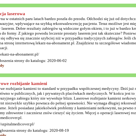
cja laserowa
a w ostatnich paru latach bardzo poszła do przodu. Odchodzi się już od dotychcza
wazyjne, wpływające na szybką rekonwalescencję pacjenta. Teraz możliwe jest mię
y laserem. Dobre rezultaty zabiegów są widoczne gołym okiem, i to już w bardzo k
 do formy. Z jakiego powodu leczenie prostaty laserem jest tak skuteczne? Poniewa
 się odbywa się znacznie szybciej niż w przypadku tradycyjnych zabiegów. Jeśli ch
 na stronę internetową lekarz-na-abonament.pl. Znajdziesz tu szczegółowe wiadomoś
acji.
/lekarz-na-abonament.pl/
łoszenia strony do katalogu: 2020-06-02
óły
rowe rozbijanie kamieni
we rozbijanie kamieni to standard w przypadku współczesnej medycyny. Dziś już 
arówno w publicznych, jak i prywatnych placówkach medycznych. W końcu jest to 
azyjnego zabiegu który nie wywołuje blizn. Laserowe rozbijanie kamieni nerkow
ent niezwykle szybko powraca do pełnej sprawności. Nie wymaga długiej rekonwale
rne. Jeżeli posiadasz jakiekolwiek problemy z kamieniami nerkowymi, na pewno n
my zdrowotne i zaczniesz znów cieszyć się życiem. Więcej o operacji laserowej r
lmedicover.pl.
//szpitalmedicover.pl/
głoszenia strony do katalogu: 2020-08-19
góły