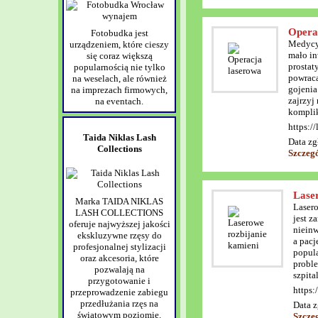
Opera
Fotobudka jest
Medycyn
urządzeniem, które cieszy
mało in
się coraz większą
prostat
popularnością nie tylko
powraca
na weselach, ale również
gojenia
na imprezach firmowych,
zajrzyj
na eventach.
komplik
https:/
Taida Niklas Lash
Data zg
Collections
Szczeg
Lase
Marka TAIDA NIKLAS
Lasero
LASH COLLECTIONS
jest z
oferuje najwyższej jakości
nieinw
ekskluzywne rzęsy do
a pacj
profesjonalnej stylizacji
popula
oraz akcesoria, które
proble
pozwalają na
szpita
przygotowanie i
https:
przeprowadzenie zabiegu
przedłużania rzęs na
Data z
światowym poziomie.
Szcze