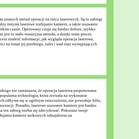
s znanych metod operacji na rzecz laserowych. Są to zabiegi
dzy innymi laserowe rozbijanie kamieni, a także usuwanie
rótkim czasie. Operowany czuje się bardzo dobrze, szybko
ż jest to mało inwazyjna metoda, a dzięki temu proces
cesz znaleźć informacje, jak wygląda operacja laserowa,
ci na temat jej przebiegu, zalet i wad oraz występujących
nikogo nie zastanawia, że operacja laserowa proponowana
popularna technologia, która zezwala na wykonanie
ych odbywa się w ogólnym znieczuleniu, nie powoduje bólu,
scencji. Ponadto, laserowe usuwanie kamieni jest bardzo
a ten zabieg trzeba się zdecydować. Pokonasz swoje
ozbijania kamieni nerkowych odnajdziesz na