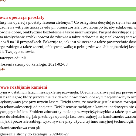
owa operacja prostaty
plusy ma operacja prostaty laserem zielonym? Co osiągniesz decydując się na ten z
zone na witrynie tarczyca.edu.pl. Strona została utworzona po to, aby edukować w 
owicie dobre, praktycznie bezbolesne a także nieinwazyjne. Pacjent decydując się
na niesłychanie szybki powrót do zdrowia a także radowanie się z całkowitej spra
na w 9 na 10 przypadkach. Pokazuje to, jak jest skuteczna a także powszechnie dos
ego zabiegu a także zacznij efektywną walkę o pełnię zdrowia. Jak najbardziej la
 dla Twojego zdrowia.
/tarczyca.edu.pl/
głoszenia strony do katalogu: 2021-02-08
óły
rowe rozbijanie kamieni
na w ostatnich latach niezwykle się rozwinęła. Obecnie możliwe jest już prawie w
 z zabiegów, który jeszcze nie tak dawno powodował obawy u pacjentów było rozb
wykonywany jest przy użyciu lasera. Dzięki temu, że możliwe jest laserowe rozbija
 rekonwalescencji od pacjenta. Dziś laserowe rozbijanie kamieni nerkowych nie
ywającym bólem. Problem zdrowotny można przezwyciężyć szybko a także sprawnie, 
esz dowiedzieć się, jak przebiega operacja laserowa, zajrzyj na kamicanerkowa.co
i, jak i pozostałe zabiegi wykonywane przy użyciu tej innowacyjnej technologii.
//kamicanerkowa.com.pl/
głoszenia strony do katalogu: 2020-08-27