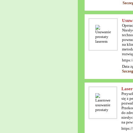
Szcze
Usuwa
Operac
Niesły
techno
powrac
na kli
metoda
rozwią
https:
Data z
Szcze
Laser
Przysz
się z p
pozwala
Przekon
do zdr
niesły
na pew
https:/