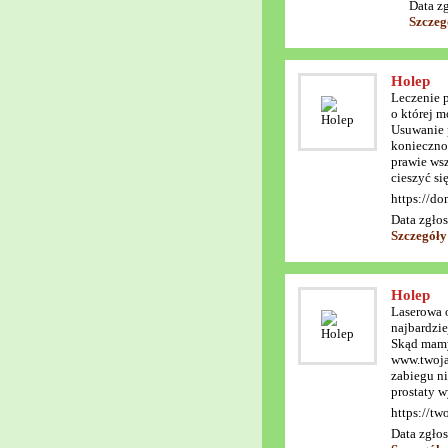
Data z
Szczeg
Holep
Leczenie p
o której m
Usuwanie p
koniecznoś
prawie wsz
cieszyć si
https://d
Data zgłos
Szczegóły
Holep
Laserowa o
najbardzie
Skąd mamy 
www.twojap
zabiegu ni
prostaty 
https://tw
Data zgłos