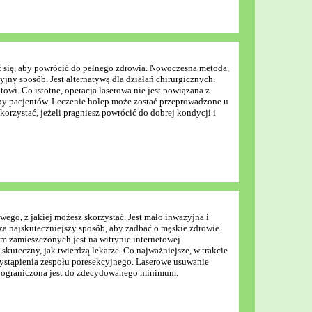
ć się, aby powrócić do pełnego zdrowia. Nowoczesna metoda,
ny sposób. Jest alternatywą dla działań chirurgicznych.
owi. Co istotne, operacja laserowa nie jest powiązana z
rupy pacjentów. Leczenie holep może zostać przeprowadzone u
korzystać, jeżeli pragniesz powrócić do dobrej kondycji i
wego, z jakiej możesz skorzystać. Jest mało inwazyjna i
za najskuteczniejszy sposób, aby zadbać o męskie zdrowie.
em zamieszczonych jest na witrynie internetowej
skuteczny, jak twierdzą lekarze. Co najważniejsze, w trakcie
wystąpienia zespołu poresekcyjnego. Laserowe usuwanie
u ograniczona jest do zdecydowanego minimum.