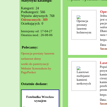
Statystyki katalogu:
Kategorii: 24
Ope
Podkategorii: 566
Jedna
Wpisów aktywnych: 768
jest 
Odrzuconych: 389
pacje
Oczekujących: 0
walor
Dlate
Istniejemy od: 17-04-27
razu 
Ostatnia mod.: 26-08-06
https
Data 
Polecamy:
Szcz
Operacja prostaty laserem
welurowe dresy
Lase
worki do pasteryzacji
Popul
Website Screenshots by
przyn
PagePeeker
kamie
ciesz
kamie
Ostatnio dodane:
przeb
prost
https
Fotobudka Wrocław
Data 
wynajem
Szcz