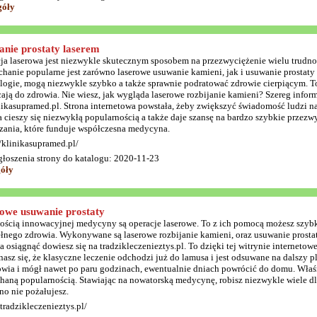
góły
nie prostaty laserem
ja laserowa jest niezwykle skutecznym sposobem na przezwyciężenie wielu trudno
chanie popularne jest zarówno laserowe usuwanie kamieni, jak i usuwanie prostaty 
logie, mogą niezwykle szybko a także sprawnie podratować zdrowie cierpiącym. To
ają do zdrowia. Nie wiesz, jak wygląda laserowe rozbijanie kamieni? Szereg infor
nikasupramed.pl. Strona internetowa powstała, żeby zwiększyć świadomość ludzi n
 cieszy się niezwykłą popularnością a także daje szansę na bardzo szybkie przezw
zania, które funduje współczesna medycyna.
//klinikasupramed.pl/
głoszenia strony do katalogu: 2020-11-23
góły
owe usuwanie prostaty
łością innowacyjnej medycyny są operacje laserowe. To z ich pomocą możesz szybk
ełnego zdrowia. Wykonywane są laserowe rozbijanie kamieni, oraz usuwanie prostaty
 osiągnąć dowiesz się na tradzikleczenieztys.pl. To dzięki tej witrynie interneto
asz się, że klasyczne leczenie odchodzi już do lamusa i jest odsuwane na dalszy p
owia i mógł nawet po paru godzinach, ewentualnie dniach powrócić do domu. Właśni
chaną popularnością. Stawiając na nowatorską medycynę, robisz niezwykle wiele dl
no nie pożałujesz.
/tradzikleczenieztys.pl/