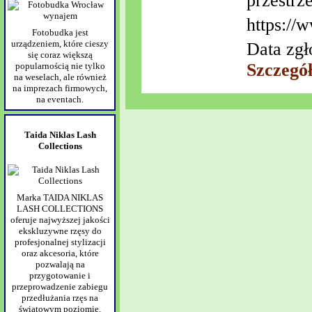
przestrz
https://w
Fotobudka jest
urządzeniem, które cieszy
Data zgł
się coraz większą
Szczegó
popularnością nie tylko
na weselach, ale również
na imprezach firmowych,
na eventach.
Taida Niklas Lash
Collections
Marka TAIDA NIKLAS
LASH COLLECTIONS
oferuje najwyższej jakości
ekskluzywne rzęsy do
profesjonalnej stylizacji
oraz akcesoria, które
pozwalają na
przygotowanie i
przeprowadzenie zabiegu
przedłużania rzęs na
światowym poziomie.