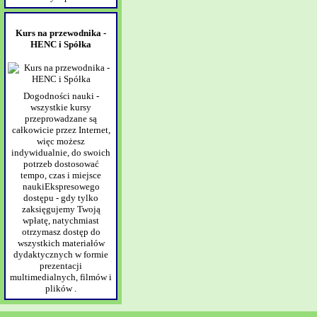
Kurs na przewodnika -
HENC i Spółka
Dogodności nauki -
wszystkie kursy
przeprowadzane są
całkowicie przez Internet,
więc możesz
indywidualnie, do swoich
potrzeb dostosować
tempo, czas i miejsce
naukiEkspresowego
dostępu - gdy tylko
zaksięgujemy Twoją
wpłatę, natychmiast
otrzymasz dostęp do
wszystkich materiałów
dydaktycznych w formie
prezentacji
multimedialnych, filmów i
plików .