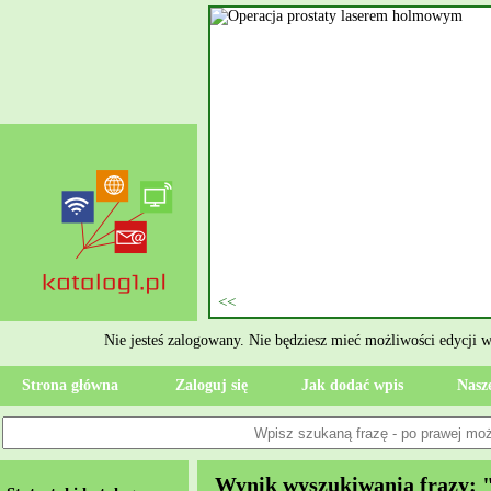
nie szukasz eksperta, kto
oczesne Wykończenia Janusz
jekt. Moją główną gałęzią są
ment oraz według aktualnymi
 jak rzetelne układanie płytek
ktryczne Rzeszów i dbamy o to,
zypadku gdy Twoja przestrzeń
 Wola, przywracając ponownie
Nie jesteś zalogowany. Nie będziesz mieć możliwości edycji 
Strona główna
Zaloguj się
Jak dodać wpis
Nasze
Wynik wyszukiwania frazy: "