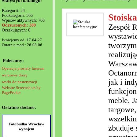
Statystyki katalogu:
Kategorii: 24
Stoisk
Podkategorii: 566
Wpisów aktywnych: 768
Zespół R
Odrzuconych: 389
Oczekujących: 0
wystawie
Istniejemy od: 17-04-27
tworzymy
Ostatnia mod.: 26-08-06
realizuj
Polecamy:
Warszawi
Operacja prostaty laserem
Octanorm
welurowe dresy
jak i in
worki do pasteryzacji
Website Screenshots by
funkcjon
PagePeeker
meble. J
Ostatnio dodane:
targowe,
wszelkim
Fotobudka Wrocław
zbuduje 
wynajem