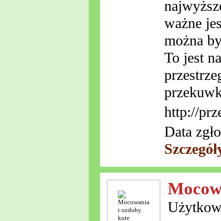
najwyższe
ważne jes
można był
To jest n
przestrze
przekuwki
http://pr
Data zgło
Szczegół
Mocowa
Użytkowe