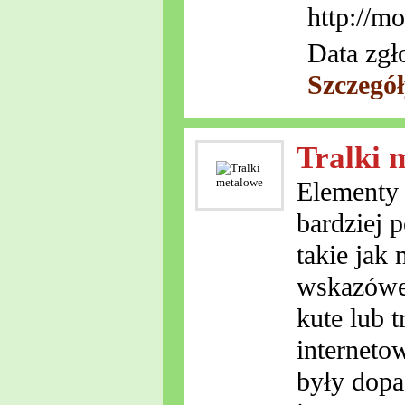
http://m
Data zgł
Szczegó
Tralki 
Elementy 
bardziej 
takie jak
wskazówek
kute lub 
interneto
były dopa