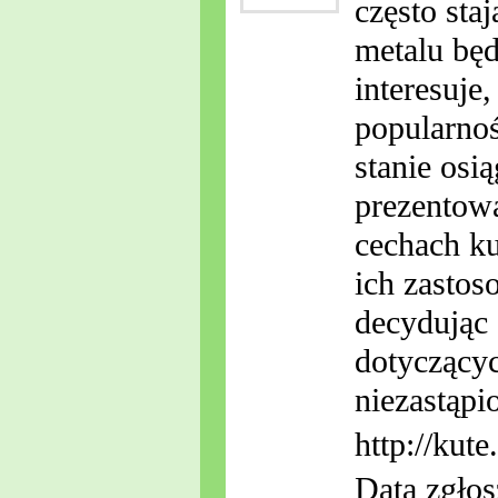
często sta
metalu będ
interesuje
popularnoś
stanie osi
prezentowa
cechach ku
ich zastos
decydując 
dotyczącyc
niezastąpi
http://kute.
Data zgłos