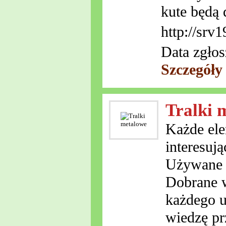
kute będą 
http://srv
Data zgłos
Szczegóły
Tralki 
Każde ele
interesuj
Używane s
Dobrane w
każdego u
wiedzę pr