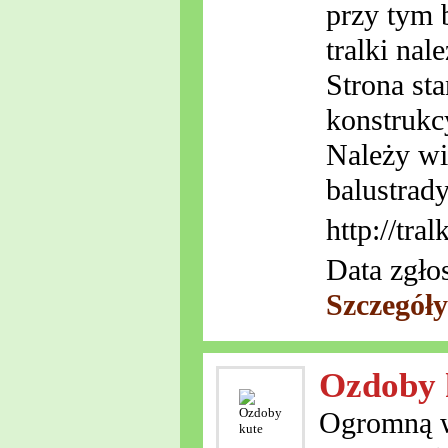
przy tym 
tralki nal
Strona st
konstrukc
Należy wi
balustrady
http://tral
Data zgło
Szczegóły
Ozdoby 
Ogromną wy