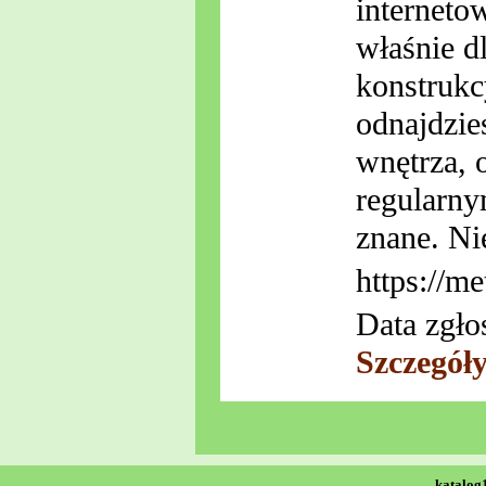
interneto
właśnie d
konstruk
odnajdzie
wnętrza, 
regularny
znane. Ni
https://me
Data zgło
Szczegół
katalog1