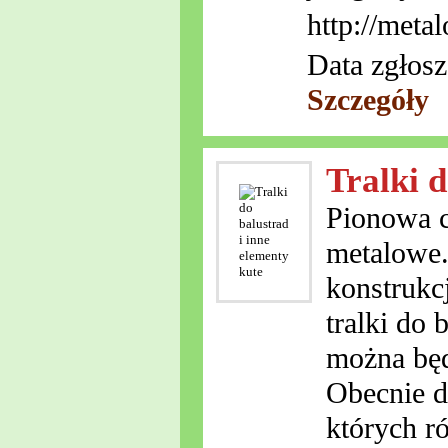
http://metal
Data zgłosz
Szczegóły
Tralki d
Pionowa c
metalowe.
konstrukc
tralki do
można będ
Obecnie d
których r