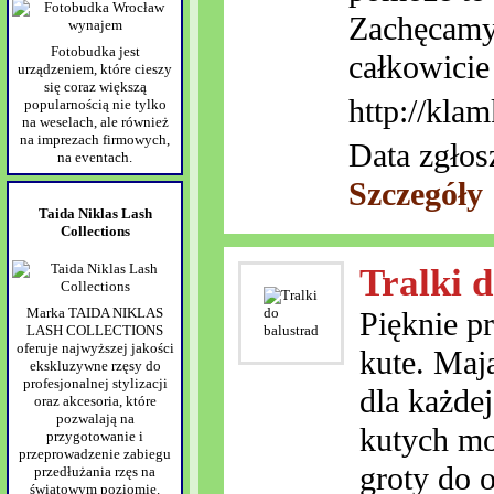
Zachęcamy 
Fotobudka jest
całkowici
urządzeniem, które cieszy
się coraz większą
http://klam
popularnością nie tylko
na weselach, ale również
na imprezach firmowych,
Data zgłos
na eventach.
Szczegóły
Taida Niklas Lash
Collections
Tralki 
Marka TAIDA NIKLAS
Pięknie p
LASH COLLECTIONS
oferuje najwyższej jakości
kute. Maj
ekskluzywne rzęsy do
profesjonalnej stylizacji
dla każde
oraz akcesoria, które
pozwalają na
kutych moż
przygotowanie i
przeprowadzenie zabiegu
groty do 
przedłużania rzęs na
światowym poziomie.