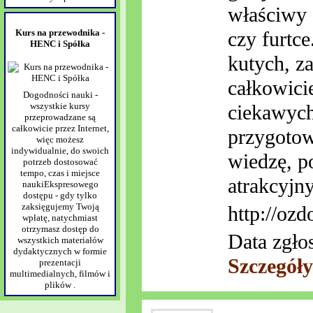
właściwy 
Kurs na przewodnika -
czy furtce
HENC i Spółka
kutych, za
całkowici
Dogodności nauki -
ciekawych 
wszystkie kursy
przeprowadzane są
całkowicie przez Internet,
przygotow
więc możesz
indywidualnie, do swoich
wiedzę, p
potrzeb dostosować
tempo, czas i miejsce
atrakcyjn
naukiEkspresowego
dostępu - gdy tylko
zaksięgujemy Twoją
http://oz
wpłatę, natychmiast
otrzymasz dostęp do
Data zgło
wszystkich materiałów
dydaktycznych w formie
Szczegóły
prezentacji
multimedialnych, filmów i
plików .