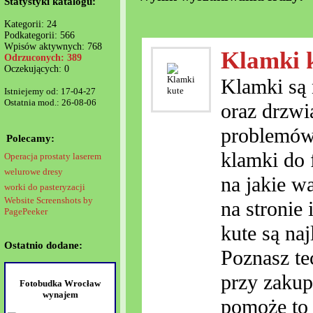
Statystyki katalogu:
Kategorii: 24
Podkategorii: 566
Wpisów aktywnych: 768
Klamki 
Odrzuconych: 389
Oczekujących: 0
Klamki są 
Istniejemy od: 17-04-27
Ostatnia mod.: 26-08-06
oraz drzwi
problemów
Polecamy:
klamki do 
Operacja prostaty laserem
welurowe dresy
na jakie w
worki do pasteryzacji
Website Screenshots by
na stronie
PagePeeker
kute są naj
Ostatnio dodane:
Poznasz te
przy zakup
Fotobudka Wrocław
wynajem
pomoże to 