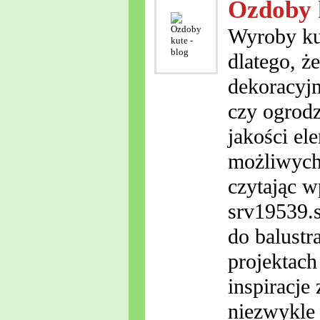
Ozdoby k
Wyroby kut
dlatego, ż
dekoracyjn
czy ogrodz
jakości el
możliwych.
czytając w
srv19539.s
do balust
projektac
inspiracje
niezwykle 