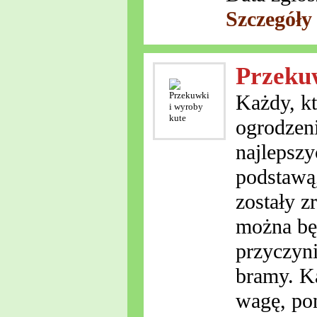
Szczegóły
Przekuw
Każdy, kt
ogrodzen
najlepszy
podstawą
zostały z
można bę
przyczyni
bramy. K
wagę, pon