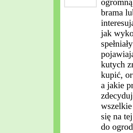
ogromną 
brama lu
interesu
jak wyko
spełniał
pojawiaj
kutych z
kupić, or
a jakie 
zdecyduj
wszelkie
się na te
do ogrod