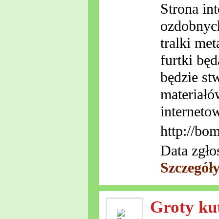
Strona in
ozdobnych
tralki me
furtki bę
będzie st
materiałó
interneto
http://bo
Data zgło
Szczegół
Groty ku