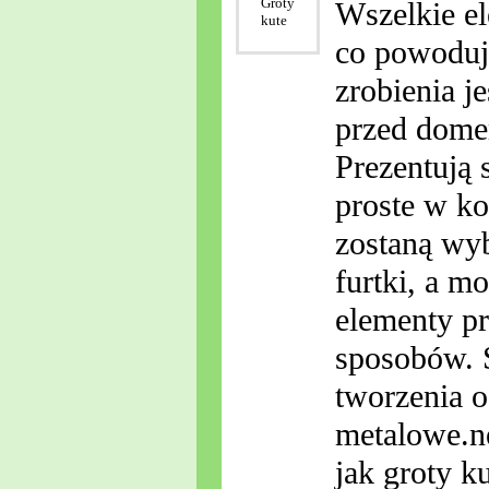
Wszelkie el
co powoduje
zrobienia j
przed domem
Prezentują 
proste w ko
zostaną wyb
furtki, a m
elementy p
sposobów. S
tworzenia o
metalowe.ne
jak groty ku