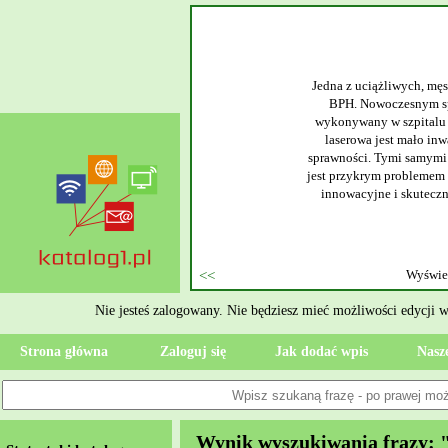
wym
 też znany pod skrótową nazwą
olmowym. Tego typu zabieg
la każdego pacjenta operacja
zpitalu i dojścia do pełnej
 kamieni nerkowych. Kamienica
talu Specjalista realizuje się
enie stanu zdrowia, od razu
Nie jesteś zalogowany. Nie będziesz mieć możliwości edycji 
Strona główna
Zaloguj się
Jak dodać wpis
Nasze
Wynik wyszukiwania frazy: "