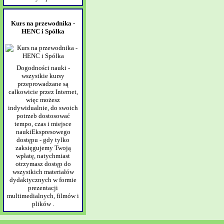
Kurs na przewodnika -
HENC i Spółka
Dogodności nauki -
wszystkie kursy
przeprowadzane są
całkowicie przez Internet,
więc możesz
indywidualnie, do swoich
potrzeb dostosować
tempo, czas i miejsce
naukiEkspresowego
dostępu - gdy tylko
zaksięgujemy Twoją
wpłatę, natychmiast
otrzymasz dostęp do
wszystkich materiałów
dydaktycznych w formie
prezentacji
multimedialnych, filmów i
plików .