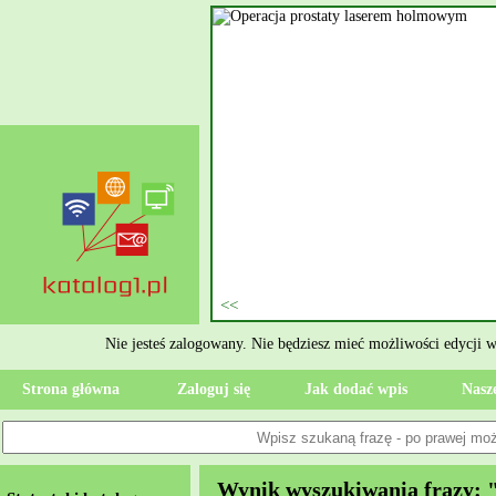
nie szukasz eksperta, kto
oczesne Wykończenia Janusz
jekt. Moją główną gałęzią są
ment oraz według aktualnymi
 jak rzetelne układanie płytek
ktryczne Rzeszów i dbamy o to,
zypadku gdy Twoja przestrzeń
 Wola, przywracając ponownie
Nie jesteś zalogowany. Nie będziesz mieć możliwości edycji 
Strona główna
Zaloguj się
Jak dodać wpis
Nasze
Wynik wyszukiwania frazy: 