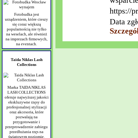
wsparcie
https://
Fotobudka jest
urządzeniem, które cieszy
Data zgł
się coraz większą
Szczegó
popularnością nie tylko
na weselach, ale również
na imprezach firmowych,
na eventach.
Taida Niklas Lash
Collections
Marka TAIDA NIKLAS
LASH COLLECTIONS
oferuje najwyższej jakości
ekskluzywne rzęsy do
profesjonalnej stylizacji
oraz akcesoria, które
pozwalają na
przygotowanie i
przeprowadzenie zabiegu
przedłużania rzęs na
światowym poziomie.