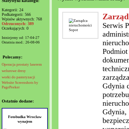
Statystyki katalogu:
Kategorii: 24
Zarząd
Podkategorii: 566
Wpisów aktywnych: 768
Serwis P
Odrzuconych: 389
Oczekujących: 0
adminis
Istniejemy od: 17-04-27
nierucho
Ostatnia mod.: 26-08-06
Podmiot 
Polecamy:
dokument
Operacja prostaty laserem
technicz
welurowe dresy
zarządz
worki do pasteryzacji
Website Screenshots by
Gdynia d
PagePeeker
potrzebu
Ostatnio dodane:
nierucho
Gdynia, 
Fotobudka Wrocław
bezpiec
wynajem