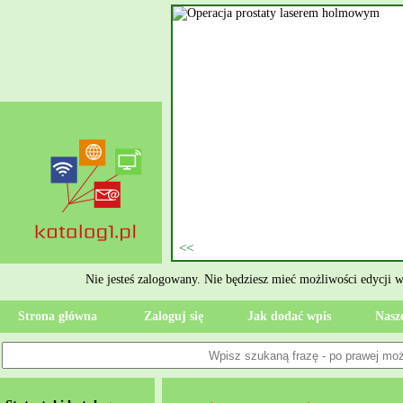
nie szukasz eksperta, kto
oczesne Wykończenia Janusz
jekt. Moją główną gałęzią są
ment oraz według aktualnymi
 jak rzetelne układanie płytek
ktryczne Rzeszów i dbamy o to,
zypadku gdy Twoja przestrzeń
 Wola, przywracając ponownie
Nie jesteś zalogowany. Nie będziesz mieć możliwości edycji 
Strona główna
Zaloguj się
Jak dodać wpis
Nasze