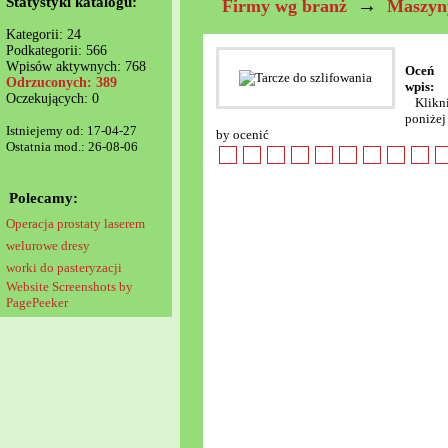
Statystyki katalogu:
→
Firmy wg branż
Maszyny
Kategorii: 24
Podkategorii: 566
Wpisów aktywnych: 768
Oceń
Odrzuconych: 389
wpis:
Oczekujących: 0
Klikn
poniżej
Istniejemy od: 17-04-27
by ocenić
Ostatnia mod.: 26-08-06
Polecamy:
Operacja prostaty laserem
welurowe dresy
worki do pasteryzacji
Website Screenshots by
PagePeeker