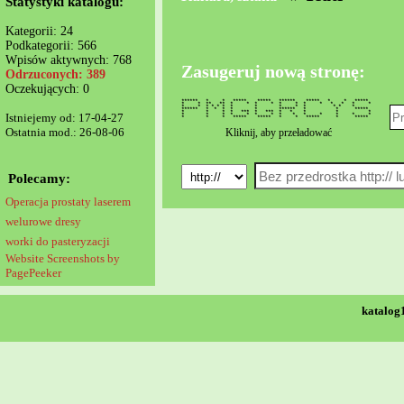
Statystyki katalogu:
Kategorii: 24
Podkategorii: 566
Wpisów aktywnych: 768
Zasugeruj nową stronę:
Odrzuconych: 389
Oczekujących: 0
****** * * ***** ***** ****** ***** * * *****
* * ** ** * * * * * * * * * * * *
* * * * * * * * * * * * * *
****** * * * * * ****** * * *****
* * * * *** * *** * * * * *
Istniejemy od: 17-04-27
* * * * * * * * * * * * * *
* * * ***** ***** * * ***** * *****
Ostatnia mod.: 26-08-06
Kliknij, aby przeładować
Polecamy:
Operacja prostaty laserem
welurowe dresy
worki do pasteryzacji
Website Screenshots by
PagePeeker
katalog1