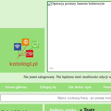
nie szukasz eksperta, kto
oczesne Wykończenia Janusz
jekt. Moją główną gałęzią są
ment oraz według aktualnymi
 jak rzetelne układanie płytek
ktryczne Rzeszów i dbamy o to,
zypadku gdy Twoja przestrzeń
 Wola, przywracając ponownie
Nie jesteś zalogowany. Nie będziesz mieć możliwości edycji 
Strona główna
Zaloguj się
Jak dodać wpis
Nasze
» Teatr
Kultura, sztuka