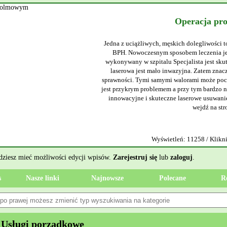
Operacja pr
Jedna z uciążliwych, męskich dolegliwości t
BPH. Nowoczesnym sposobem leczenia jes
wykonywany w szpitalu Specjalista jest sku
laserowa jest mało inwazyjna. Zatem znacz
sprawności. Tymi samymi walorami może poch
jest przykrym problemem a przy tym bardzo ni
innowacyjne i skuteczne laserowe usuwanie
wejdź na str
Wyświetleń: 11258 / Klikni
ędziesz mieć możliwości edycji wpisów.
Zarejestruj się
lub
zaloguj
.
s
Nasze linki
Najnowsze
Polecane
R
 Usługi porządkowe