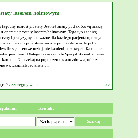
ostaty laserem holmowym
o łagodny rozrost prostaty. Jest też znany pod skrótową nazwą
t operacja prostaty laserem holmowym. Tego typu zabieg
teczny i precyzyjny. Co ważne dla każdego pacjenta operacja
nie skraca czas pozostawania w szpitalu i dojścia do pełnej
walić się laserowe rozbijanie kamieni nerkowych. Kamienica
ebezpiecznym. Dlatego też w szpitalu Specjalista realizuje się
 kamieni. Nie czekaj na pogorszenie stanu zdrowia, od razu
onę www.szpitalspecjalista.pl.
ęć: 7 /
Szczegóły wpisu
egulamin
Kontakt
Szukaj