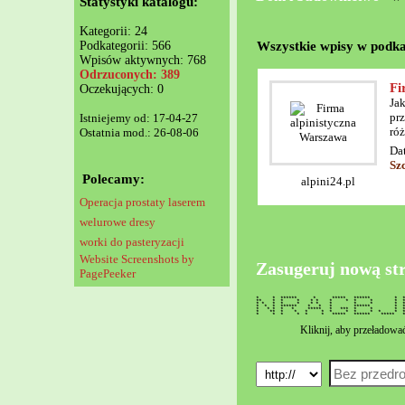
Statystyki katalogu:
Kategorii: 24
Wszystkie wpisy w podka
Podkategorii: 566
Wpisów aktywnych: 768
Odrzuconych: 389
Fi
Oczekujących: 0
Jak
pr
Istniejemy od: 17-04-27
róż
Ostatnia mod.: 26-08-06
Da
Sz
Polecamy:
alpini24.pl
Operacja prostaty laserem
welurowe dresy
worki do pasteryzacji
Website Screenshots by
Zasugeruj nową st
PagePeeker
* * ****** * ***** ****** * ****
** * * * * * * * * * 
* * * * * * * * * * 
* * * ****** * * * ****** *
* * * * * ***** * *** * *
* ** * * * * * * * * *
* * * * * * ***** ****** **
Kliknij, aby przeładowa