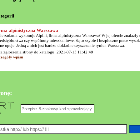
tegorii
rma alpinistyczna Warszawa
ie zadania wykonuje Alpini, firma alpinistyczna Warszawa? W jej ofercie znalazły 
zedsiębiorstwa czy wspólnoty mieszkaniowe. Są to szybie i bezpieczne prace wys
ne opcje. Jedną z nich jest bardzo dokładne czyszczenie rynien Warszawa.
ta zgłoszenia strony do katalogu: 2021-07-15 11:42:49
czegóły wpisu
ronę:
** *******
* * * *
* * * *
 ****** *
 * * * *
 * * * *
*** * * *
ć