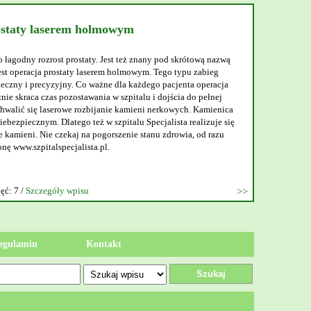
ostaty laserem holmowym
o łagodny rozrost prostaty. Jest też znany pod skrótową nazwą
t operacja prostaty laserem holmowym. Tego typu zabieg
teczny i precyzyjny. Co ważne dla każdego pacjenta operacja
nie skraca czas pozostawania w szpitalu i dojścia do pełnej
walić się laserowe rozbijanie kamieni nerkowych. Kamienica
ebezpiecznym. Dlatego też w szpitalu Specjalista realizuje się
 kamieni. Nie czekaj na pogorszenie stanu zdrowia, od razu
onę www.szpitalspecjalista.pl.
ęć: 7 /
Szczegóły wpisu
egulamin
Kontakt
Szukaj