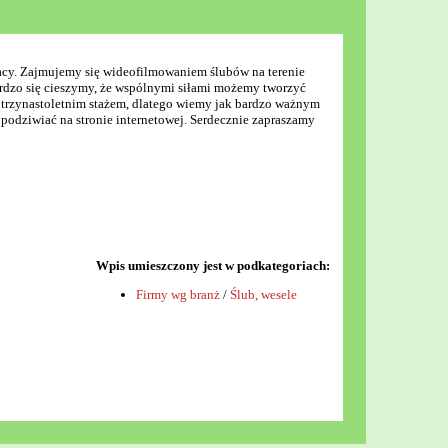
acy. Zajmujemy się wideofilmowaniem ślubów na terenie
 bardzo się cieszymy, że wspólnymi siłami możemy tworzyć
z trzynastoletnim stażem, dlatego wiemy jak bardzo ważnym
a podziwiać na stronie internetowej. Serdecznie zapraszamy
Wpis umieszczony jest w podkategoriach:
Firmy wg branż
/
Ślub, wesele