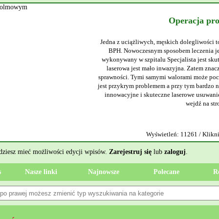
Operacja pr
Jedna z uciążliwych, męskich dolegliwości t
BPH. Nowoczesnym sposobem leczenia jes
wykonywany w szpitalu Specjalista jest sku
laserowa jest mało inwazyjna. Zatem znacz
sprawności. Tymi samymi walorami może poch
jest przykrym problemem a przy tym bardzo ni
innowacyjne i skuteczne laserowe usuwanie
wejdź na str
Wyświetleń: 11261 / Klikni
ędziesz mieć możliwości edycji wpisów.
Zarejestruj się
lub
zaloguj
.
s
Nasze linki
Najnowsze
Polecane
R