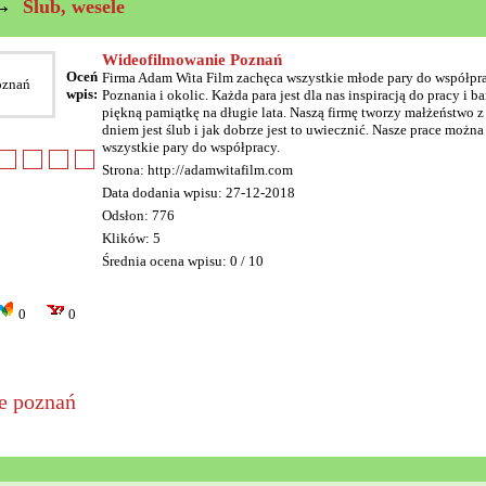
→
Ślub, wesele
Wideofilmowanie Poznań
Oceń
Firma Adam Wita Film zachęca wszystkie młode pary do współpr
wpis:
Poznania i okolic. Każda para jest dla nas inspiracją do pracy i
piękną pamiątkę na długie lata. Naszą firmę tworzy małżeństwo 
dniem jest ślub i jak dobrze jest to uwiecznić. Nasze prace możn
wszystkie pary do współpracy.
Strona: http://adamwitafilm.com
Data dodania wpisu: 27-12-2018
Odsłon: 776
Klików: 5
Średnia ocena wpisu: 0 / 10
0
0
e poznań