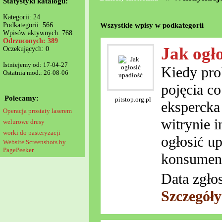
Statystyki katalogu:
Kategorii: 24
Wszystkie wpisy w podkategorii
Podkategorii: 566
Wpisów aktywnych: 768
Odrzuconych: 389
Jak ogł
Oczekujących: 0
Istniejemy od: 17-04-27
Kiedy pro
Ostatnia mod.: 26-08-06
pojęcia c
Polecamy:
pitstop.org.pl
ekspercka
Operacja prostaty laserem
witrynie i
welurowe dresy
worki do pasteryzacji
ogłosić u
Website Screenshots by
PagePeeker
konsumen
Data zgło
Szczegół