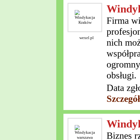
Windy
Firma w
profesjo
wexel.pl
nich moż
współpra
ogromny 
obsługi.
Data zgł
Szczegó
Windy
Biznes r