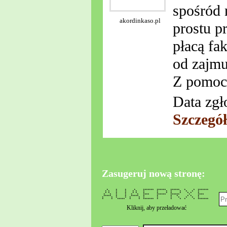
spośród 
akordinkaso.pl
prostu p
płacą fa
od zajmu
Z pomocą
Data zgł
Szczegó
Zasugeruj nową stronę:
* * * * ******* ****** ****** * * *******
* * * * * * * * * * * * * *
* * * * * * * * * * * * * *
* * * * * * **** ****** ****** * ****
***** * * ***** * * * * * * *
* * * * * * * * * * * * *
* * ***** * * ******* * * * * * *******
Kliknij, aby przeładować