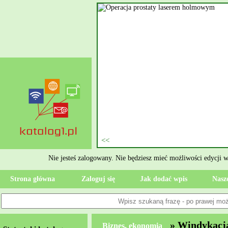
nie szukasz eksperta, kto
oczesne Wykończenia Janusz
jekt. Moją główną gałęzią są
ment oraz według aktualnymi
 jak rzetelne układanie płytek
ktryczne Rzeszów i dbamy o to,
zypadku gdy Twoja przestrzeń
 Wola, przywracając ponownie
Nie jesteś zalogowany. Nie będziesz mieć możliwości edycji 
Strona główna
Zaloguj się
Jak dodać wpis
Nasze
» Windykacj
Biznes, ekonomia