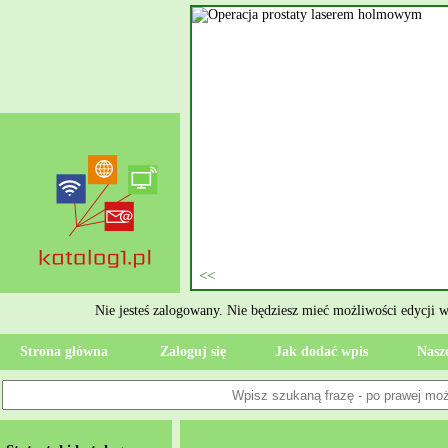
nie szukasz eksperta, kto
oczesne Wykończenia Janusz
jekt. Moją główną gałęzią są
ment oraz według aktualnymi
 jak rzetelne układanie płytek
ktryczne Rzeszów i dbamy o to,
zypadku gdy Twoja przestrzeń
 Wola, przywracając ponownie
Nie jesteś zalogowany. Nie będziesz mieć możliwości edycji 
Strona główna
Zaloguj się
Jak dodać wpis
Nasze